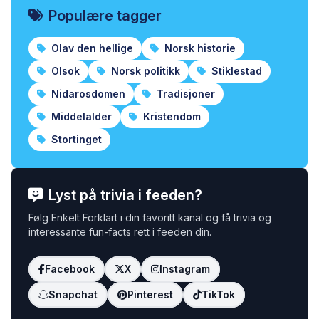
Populære tagger
Olav den hellige
Norsk historie
Olsok
Norsk politikk
Stiklestad
Nidarosdomen
Tradisjoner
Middelalder
Kristendom
Stortinget
Lyst på trivia i feeden?
Følg Enkelt Forklart i din favoritt kanal og få trivia og
interessante fun-facts rett i feeden din.
Facebook
X
Instagram
Snapchat
Pinterest
TikTok