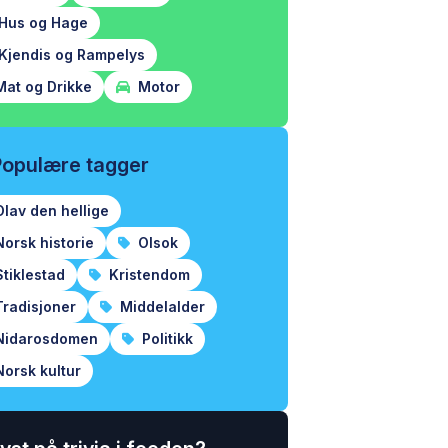
Hus og Hage
Kjendis og Rampelys
at og Drikke
Motor
Populære tagger
lav den hellige
orsk historie
Olsok
tiklestad
Kristendom
radisjoner
Middelalder
idarosdomen
Politikk
orsk kultur