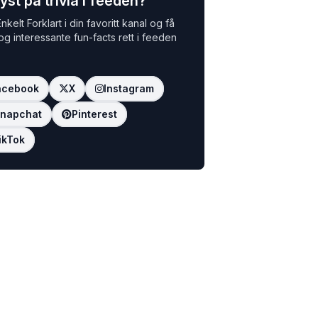
yst på trivia i feeden?
nkelt Forklart i din favoritt kanal og få
 og interessante fun-facts rett i feeden
acebook
X
Instagram
napchat
Pinterest
ikTok