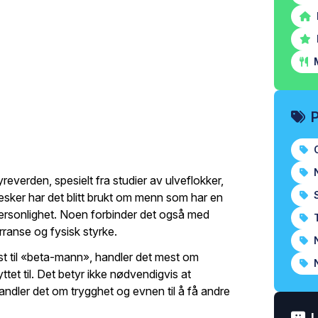
M
O
N
everden, spesielt fra studier av ulveflokker,
S
esker har det blitt brukt om menn som har en
ersonlighet. Noen forbinder det også med
T
ranse og fysisk styrke.
N
ast til «beta-mann», handler det mest om
N
ttet til. Det betyr ikke nødvendigvis at
andler det om trygghet og evnen til å få andre