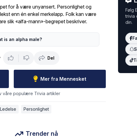
L
repet for å være unyansert. Personlighet og
Følg E
lekst enn én enkel merkelapp. Folk kan være
trivia
are slik «alfa-mann»-begrepet beskriver.
din.
F
t is an alpha male?
S
Del
?
T
Mer fra Mennesket
v våre populære Trivia artikler
Ledelse
Personlighet
Trender nå