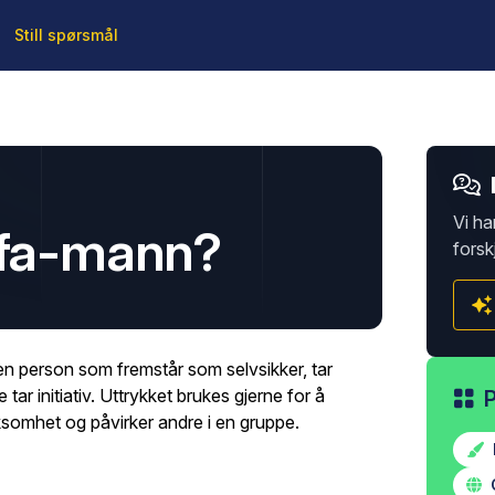
Still spørsmål
Vi ha
lfa-mann?
forsk
n person som fremstår som selvsikker, tar
 tar initiativ. Uttrykket brukes gjerne for å
omhet og påvirker andre i en gruppe.