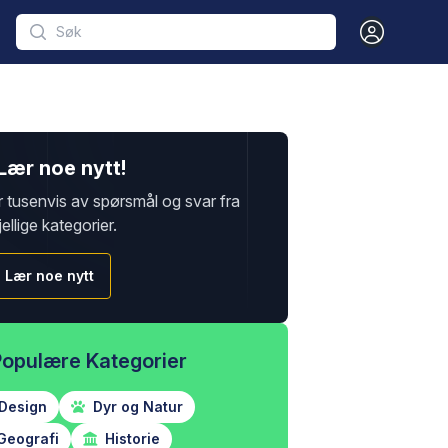
Open user m
Lær noe nytt!
r tusenvis av spørsmål og svar fra
jellige kategorier.
Lær noe nytt
Populære Kategorier
Design
Dyr og Natur
Geografi
Historie