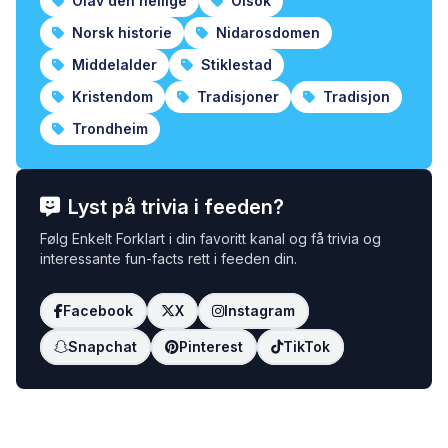
Olav den hellige
Olsok
Norsk historie
Nidarosdomen
Middelalder
Stiklestad
Kristendom
Tradisjoner
Tradisjon
Trondheim
Lyst på trivia i feeden?
Følg Enkelt Forklart i din favoritt kanal og få trivia og
interessante fun-facts rett i feeden din.
Facebook
X
Instagram
Snapchat
Pinterest
TikTok