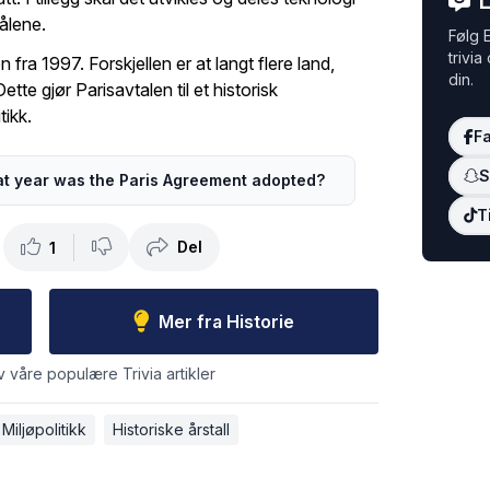
L
ålene.
Følg E
trivia
 fra 1997. Forskjellen er at langt flere land,
din.
tte gjør Parisavtalen til et historisk
tikk.
F
S
t year was the Paris Agreement adopted?
T
Del
1
Mer fra Historie
v våre populære Trivia artikler
Miljøpolitikk
Historiske årstall