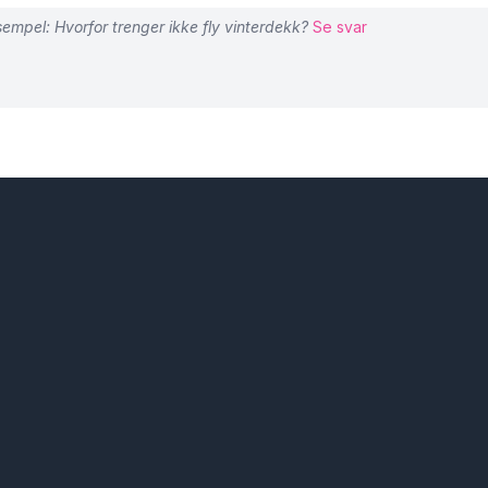
empel: Hvorfor trenger ikke fly vinterdekk?
Se svar