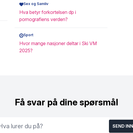
Sex og Samliv
Hva betyr forkortelsen dp i
pornografiens verden?
Sport
Hvor mange nasjoner deltar i Ski VM
2025?
Få svar på dine spørsmål
SEND IN