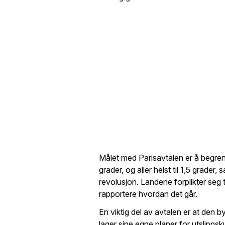
Målet med Parisavtalen er å begren
grader, og aller helst til 1,5 grader
revolusjon. Landene forplikter seg t
rapportere hvordan det går.
En viktig del av avtalen er at den by
lager sine egne planer for utslippsku