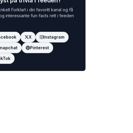
yst på trivia i feeden?
nkelt Forklart i din favoritt kanal og få
 og interessante fun-facts rett i feeden
acebook
X
Instagram
napchat
Pinterest
ikTok