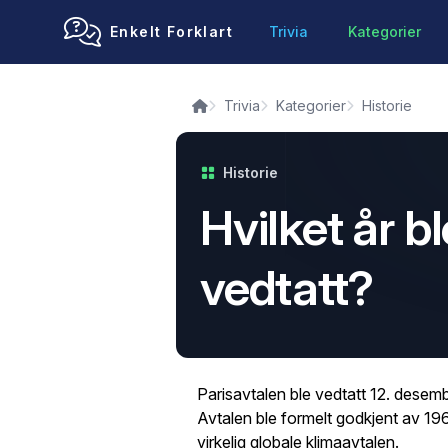
Enkelt Forklart
Trivia
Kategorier
Trivia
Kategorier
Historie
Historie
Hvilket år b
vedtatt?
Parisavtalen ble vedtatt 12. desem
Avtalen ble formelt godkjent av 196
virkelig globale klimaavtalen.