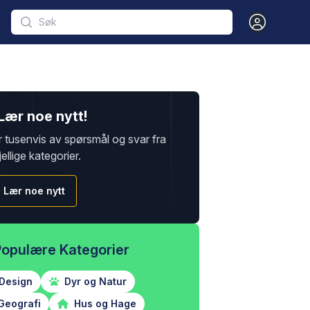
Open user m
Lær noe nytt!
r tusenvis av spørsmål og svar fra
jellige kategorier.
Lær noe nytt
Populære Kategorier
Design
Dyr og Natur
Geografi
Hus og Hage