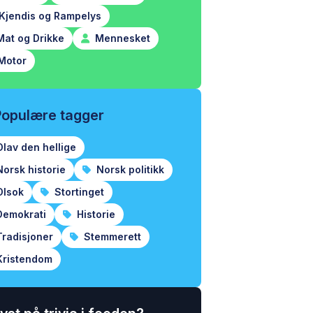
Kjendis og Rampelys
at og Drikke
Mennesket
Motor
Populære tagger
lav den hellige
orsk historie
Norsk politikk
lsok
Stortinget
emokrati
Historie
radisjoner
Stemmerett
ristendom