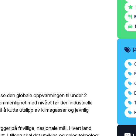
M
O
N
O
D
se den globale oppvarmingen til under 2
, sammenlignet med nivået før den industrielle
T
il å kutte utslipp av klimagasser og jevnlig
K
gger på frivillige, nasjonale mål. Hvert land
tt. I tillegg skal det utvikles og deles teknologi