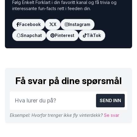
Følg Enkelt Forklart i din favoritt kanal og få trivia og
interessante fun-facts rett i feeden din.
Facebook
X
Instagram
Snapchat
Pinterest
TikTok
Få svar på dine spørsmål
SEND INN
Eksempel: Hvorfor trenger ikke fly vinterdekk?
Se svar