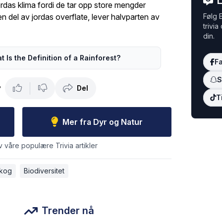
L
 jordas klima fordi de tar opp store mengder
n del av jordas overflate, lever halvparten av
Følg E
trivia
din.
 Is the Definition of a Rainforest?
F
S
Del
?
T
Mer fra Dyr og Natur
v våre populære Trivia artikler
kog
Biodiversitet
Trender nå