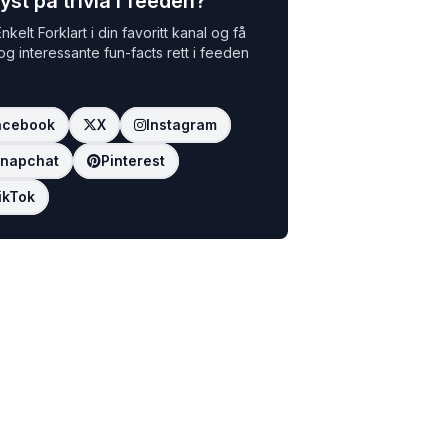
yst på trivia i feeden?
nkelt Forklart i din favoritt kanal og få
 og interessante fun-facts rett i feeden
acebook
X
Instagram
napchat
Pinterest
ikTok