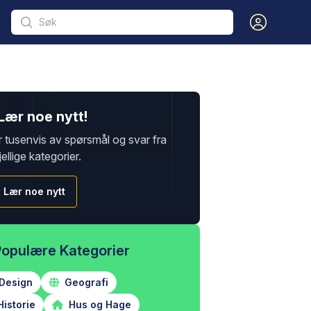
Open user m
Lær noe nytt!
r tusenvis av spørsmål og svar fra
jellige kategorier.
Lær noe nytt
Populære Kategorier
Design
Geografi
istorie
Hus og Hage