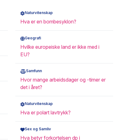
Naturvitenskap
Hva er en bombesyklon?
Geografi
Hvilke europeiske land er ikke med i
EU?
Samfunn
Hvor mange arbeidsdager og -timer er
det i året?
Naturvitenskap
Hva er polart lavtrykk?
Sex og Samliv
Hva betyr forkortelsen dp i