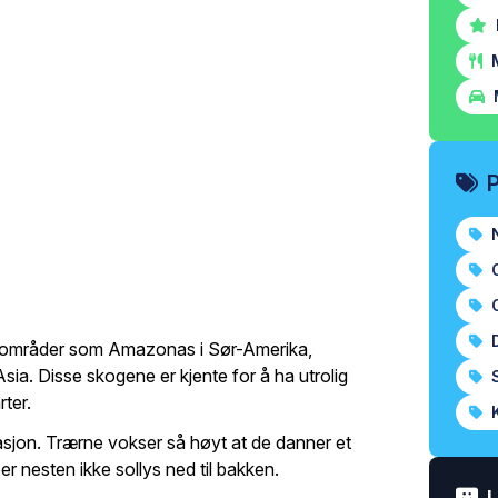
M
N
O
O
D
i områder som Amazonas i Sør-Amerika,
sia. Disse skogene er kjente for å ha utrolig
S
rter.
K
tasjon. Trærne vokser så høyt at de danner et
per nesten ikke sollys ned til bakken.