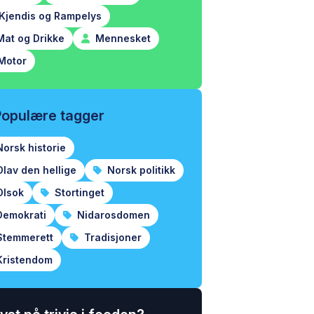
Kjendis og Rampelys
at og Drikke
Mennesket
Motor
Populære tagger
orsk historie
lav den hellige
Norsk politikk
lsok
Stortinget
emokrati
Nidarosdomen
temmerett
Tradisjoner
ristendom