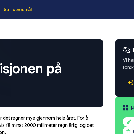
Still spørsmål
Vi ha
isjonen på
forsk
 det regner mye gjennom hele året. For å
s få minst 2000 millimeter regn årlig, og det
H
den.