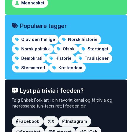
Mennesket
Populære tagger
Olav den hellige
Norsk historie
Norsk politikk
Olsok
Stortinget
Demokrati
Historie
Tradisjoner
Stemmerett
Kristendom
Lyst på trivia i feeden?
Følg Enkelt Forklart i din favoritt kanal og få trivia og
interessante fun-facts rett i feeden din.
Facebook
X
Instagram
Snapchat
Pinterest
TikTok