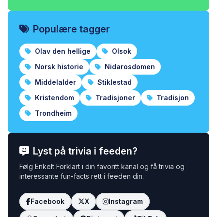
Populære tagger
Olav den hellige
Olsok
Norsk historie
Nidarosdomen
Middelalder
Stiklestad
Kristendom
Tradisjoner
Tradisjon
Trondheim
Lyst på trivia i feeden?
Følg Enkelt Forklart i din favoritt kanal og få trivia og
interessante fun-facts rett i feeden din.
Facebook
X
Instagram