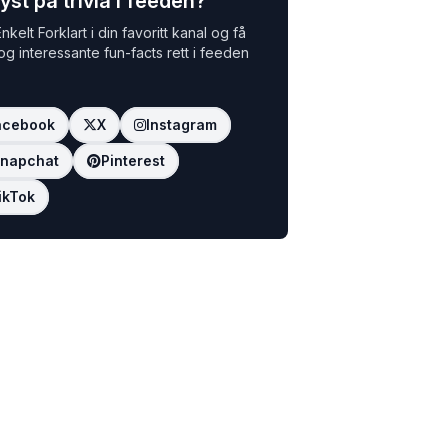
yst på trivia i feeden?
nkelt Forklart i din favoritt kanal og få
 og interessante fun-facts rett i feeden
acebook
X
Instagram
napchat
Pinterest
ikTok