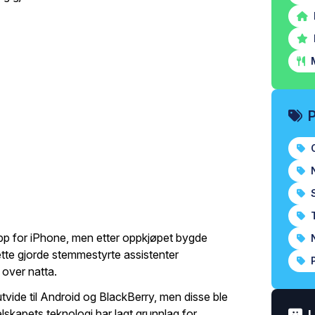
M
O
N
S
T
 app for iPhone, men etter oppkjøpet bygde
N
Dette gjorde stemmestyrte assistenter
P
e over natta.
utvide til Android og BlackBerry, men disse ble
elskapets teknologi har lagt grunnlag for