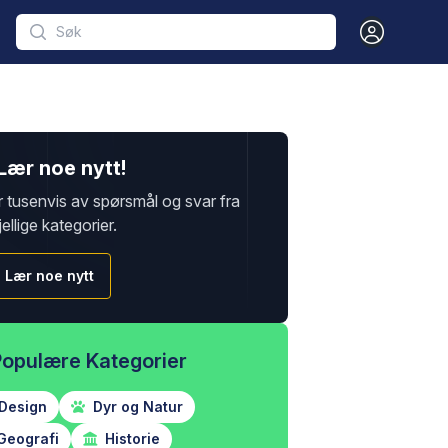
Open user m
Lær noe nytt!
r tusenvis av spørsmål og svar fra
jellige kategorier.
Lær noe nytt
Populære Kategorier
Design
Dyr og Natur
Geografi
Historie