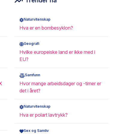
Trender nå
Naturvitenskap
Hva er en bombesyklon?
Geografi
Hvilke europeiske land er ikke med i
EU?
Samfunn
X
Hvor mange arbeidsdager og -timer er
det i året?
Naturvitenskap
Hva er polart lavtrykk?
Sex og Samliv