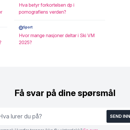
Hva betyr forkortelsen dp i
er
pornografiens verden?
Sport
Hvor mange nasjoner deltar i Ski VM
?
2025?
Få svar på dine spørsmål
SEND IN