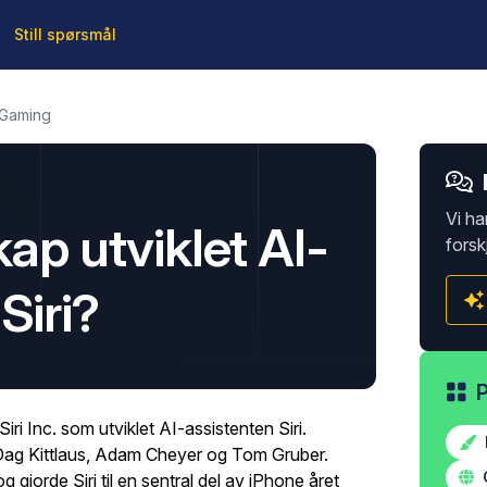
Still spørsmål
 Gaming
Vi ha
kap utviklet AI-
forsk
Siri?
ri Inc. som utviklet AI-assistenten Siri.
 Dag Kittlaus, Adam Cheyer og Tom Gruber.
g gjorde Siri til en sentral del av iPhone året