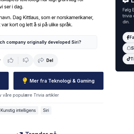
L
 ser i dag.
Følg E
trivia
 navn. Dag Kittlaus, som er norskamerikaner,
din.
var kort og lett å si på ulike språk.
F
ch company originally developed Siri?
S
T
Del
?
Mer fra Teknologi & Gaming
v våre populære Trivia artikler
Kunstig intelligens
Siri