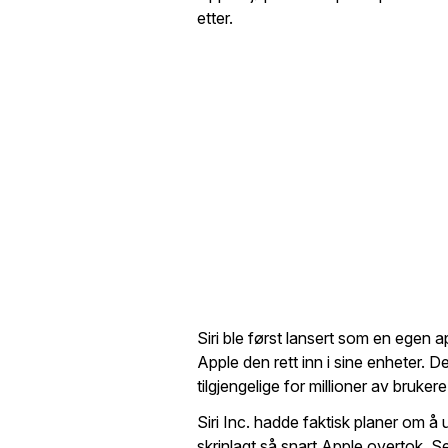
etter.
Siri ble først lansert som en egen
Apple den rett inn i sine enheter. 
tilgjengelige for millioner av bruker
Siri Inc. hadde faktisk planer om å 
skrinlagt så snart Apple overtok. S