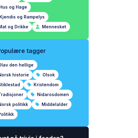
Hus og Hage
Kjendis og Rampelys
at og Drikke
Mennesket
Populære tagger
lav den hellige
orsk historie
Olsok
tiklestad
Kristendom
radisjoner
Nidarosdomen
orsk politikk
Middelalder
olitikk