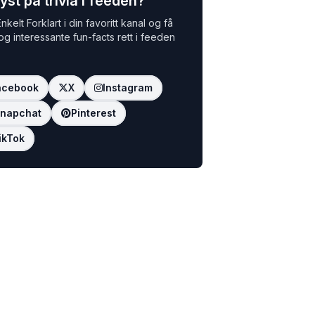
yst på trivia i feeden?
nkelt Forklart i din favoritt kanal og få
 og interessante fun-facts rett i feeden
acebook
X
Instagram
napchat
Pinterest
ikTok