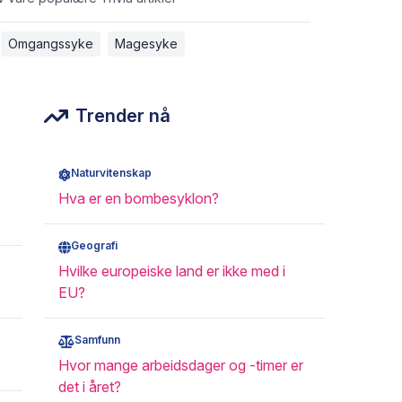
Omgangssyke
Magesyke
Trender nå
Naturvitenskap
Hva er en bombesyklon?
Geografi
Hvilke europeiske land er ikke med i
EU?
Samfunn
Hvor mange arbeidsdager og -timer er
det i året?