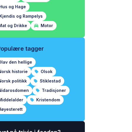
Hus og Hage
Kjendis og Rampelys
at og Drikke
Motor
Populære tagger
lav den hellige
orsk historie
Olsok
orsk politikk
Stiklestad
idarosdomen
Tradisjoner
iddelalder
Kristendom
øyesterett