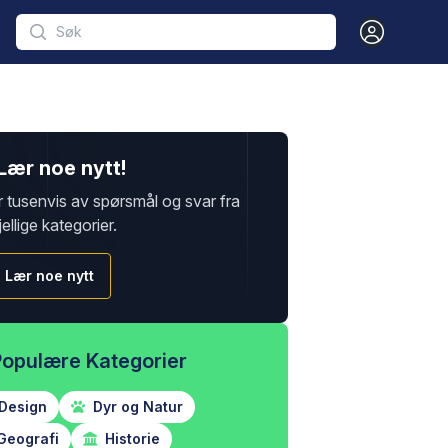
Open user m
Lær noe nytt!
r tusenvis av spørsmål og svar fra
jellige kategorier.
Lær noe nytt
Populære Kategorier
Design
Dyr og Natur
Geografi
Historie