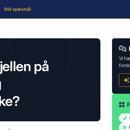
Still spørsmål
Vi ha
jellen på
forsk
g
ke?