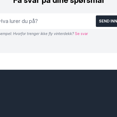
Få svar på dine spørsmål
SEND IN
empel: Hvorfor trenger ikke fly vinterdekk?
Se svar