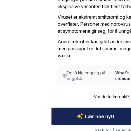
eksplosive varianten folk flest fo
Viruset er ekstremt smittsomt og ka
overflater. Personer med norovirus 
at symptomene gir seg, for å unngå
Andre mikrober kan gi litt andre s
men prinsippet er det samme: magep
væske.
Også tilgjengelig på
What's 
engelsk:
stomach
Var dette lærerikt?
Lær noe nytt
Klikk for å se en a