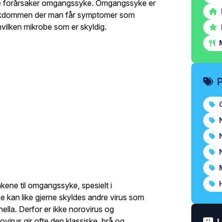
fte forårsaker omgangssyke. Omgangssyke er
sykdommen der man får symptomer som
vilken mikrobe som er skyldig.
M
O
N
N
N
M
H
akene til omgangssyke, spesielt i
kan like gjerne skyldes andre virus som
nella. Derfor er ikke norovirus og
rus gir ofte den klassiske, brå og