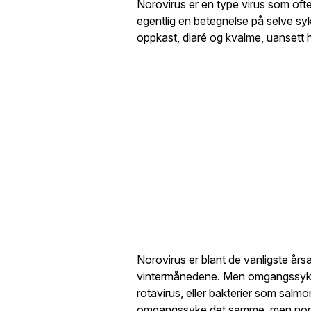
Norovirus er en type virus som o
egentlig en betegnelse på selve 
oppkast, diaré og kvalme, uansett h
Norovirus er blant de vanligste års
vintermånedene. Men omgangssyke 
rotavirus, eller bakterier som salmo
omgangssyke det samme, men norovi