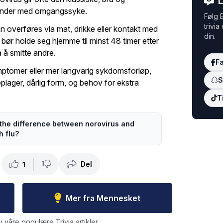
L
rbinder med omgangssyke.
Følg E
trivia
n overføres via mat, drikke eller kontakt med
din.
bør holde seg hjemme til minst 48 timer etter
 å smitte andre.
F
ymptomer eller mer langvarig sykdomsforløp,
S
lager, dårlig form, og behov for ekstra
T
the difference between norovirus and
 flu?
Del
1
Mer fra Mennesket
v våre populære Trivia artikler