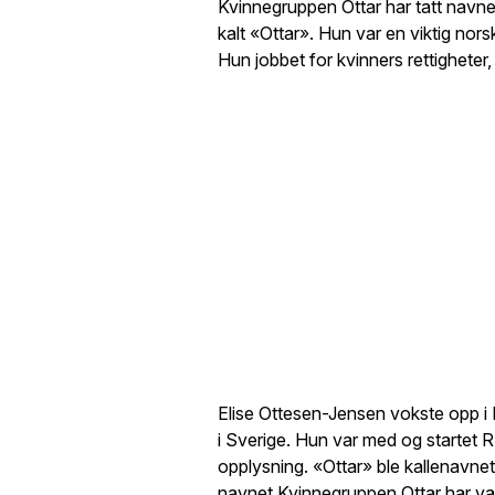
Kvinnegruppen Ottar har tatt navnet
kalt «Ottar». Hun var en viktig nor
Hun jobbet for kvinners rettigheter,
Elise Ottesen-Jensen vokste opp i N
i Sverige. Hun var med og startet 
opplysning. «Ottar» ble kallenavn
navnet Kvinnegruppen Ottar har val