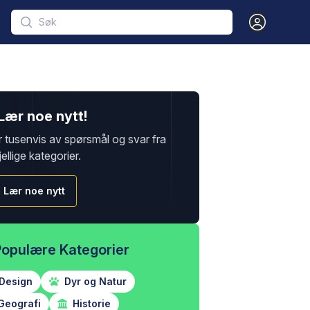
Open user m
Lær noe nytt!
r tusenvis av spørsmål og svar fra
jellige kategorier.
Lær noe nytt
Populære Kategorier
Design
Dyr og Natur
Geografi
Historie