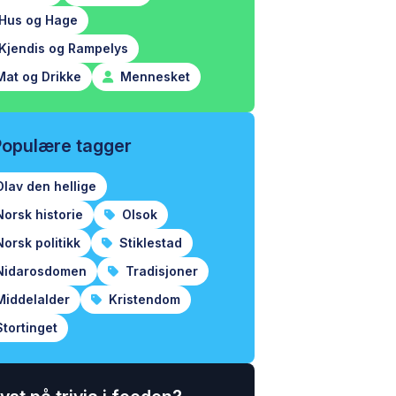
Hus og Hage
Kjendis og Rampelys
at og Drikke
Mennesket
Populære tagger
lav den hellige
orsk historie
Olsok
orsk politikk
Stiklestad
idarosdomen
Tradisjoner
iddelalder
Kristendom
tortinget