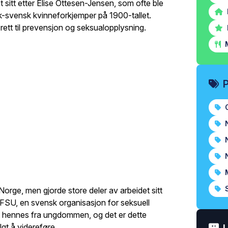
 sitt etter Elise Ottesen-Jensen, som ofte ble
sk-svensk kvinneforkjemper på 1900-tallet.
 rett til prevensjon og seksualopplysning.
M
O
N
N
N
M
S
orge, men gjorde store deler av arbeidet sitt
RFSU, en svensk organisasjon for seksuell
et hennes fra ungdommen, og det er dette
gt å videreføre.