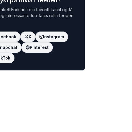
yst på trivia i feeden?
nkelt Forklart i din favoritt kanal og få
 og interessante fun-facts rett i feeden
acebook
X
Instagram
napchat
Pinterest
ikTok