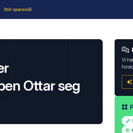
Still spørsmål
Vi ha
er
forsk
en Ottar seg