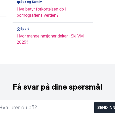
Sex og Samliv
Hva betyr forkortelsen dp i
pornografiens verden?
Sport
Hvor mange nasjoner deltar i Ski VM
2025?
Få svar på dine spørsmål
SEND IN