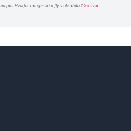
empel: Hvorfor trenger ikke fly vinterdekk?
Se svar