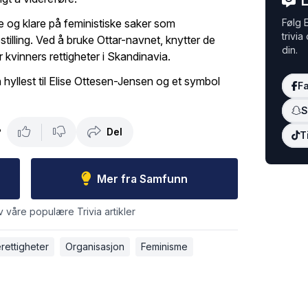
L
e og klare på feministiske saker som
Følg E
trivia
estilling. Ved å bruke Ottar-navnet, knytter de
din.
r kvinners rettigheter i Skandinavia.
yllest til Elise Ottesen-Jensen og et symbol
F
S
Del
?
T
Mer fra Samfunn
v våre populære Trivia artikler
rettigheter
Organisasjon
Feminisme