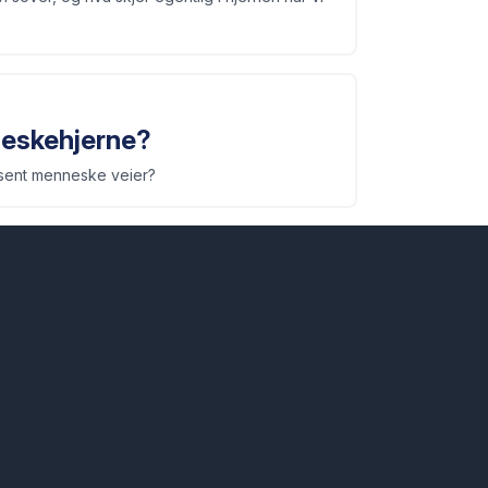
neskehjerne?
oksent menneske veier?