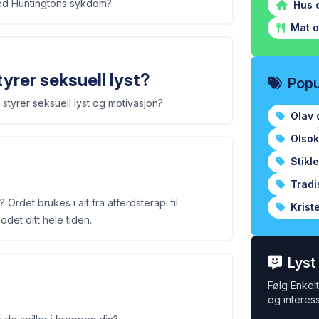
ved Huntingtons sykdom?
Hus 
Mat o
tyrer seksuell lyst?
Popu
 styrer seksuell lyst og motivasjon?
Olav 
Olsok
Stikl
Tradi
 Ordet brukes i alt fra atferdsterapi til
Krist
odet ditt hele tiden.
Lyst
Følg Enkelt 
og interess