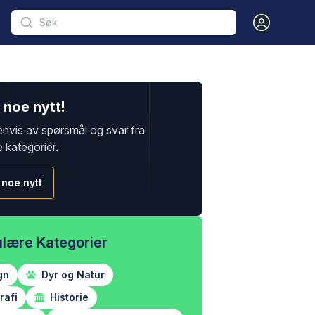
Open user m
noe nytt!
envis av spørsmål og svar fra
e kategorier.
 noe nytt
lære Kategorier
gn
Dyr og Natur
afi
Historie