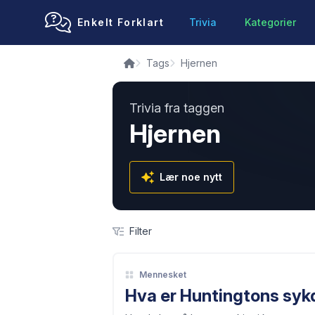
Enkelt Forklart
Trivia
Kategorier
Tags
Hjernen
Trivia fra taggen
Hjernen
Lær noe nytt
Filter
Mennesket
Hva er Huntingtons sy