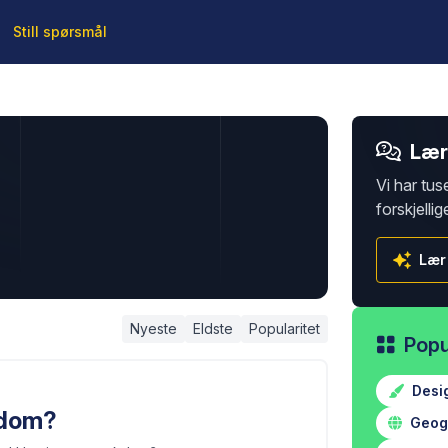
Still spørsmål
Lær 
Vi har tus
forskjellig
Lær
Nyeste
Eldste
Popularitet
Popu
Desi
kdom?
Geogr