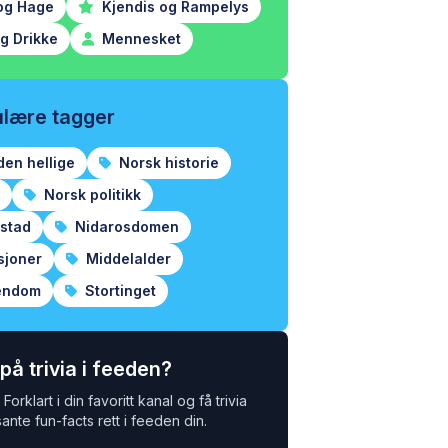
og Hage
Kjendis og Rampelys
g Drikke
Mennesket
lære tagger
den hellige
Norsk historie
Norsk politikk
estad
Nidarosdomen
sjoner
Middelalder
endom
Stortinget
 på trivia i feeden?
Forklart i din favoritt kanal og få trivia
ante fun-facts rett i feeden din.