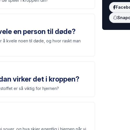
 de spiller i kroppen din?
Faceb
Snapc
kvele en person til døde?
ar å kvele noen til døde, og hvor raskt man
an virker det i kroppen?
toffet er så viktig for hjernen?
sover, og hva skjer egentlig i hjernen når vi