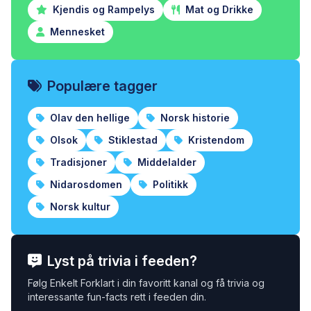
Kjendis og Rampelys
Mat og Drikke
Mennesket
Populære tagger
Olav den hellige
Norsk historie
Olsok
Stiklestad
Kristendom
Tradisjoner
Middelalder
Nidarosdomen
Politikk
Norsk kultur
Lyst på trivia i feeden?
Følg Enkelt Forklart i din favoritt kanal og få trivia og
interessante fun-facts rett i feeden din.