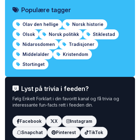
Populære tagger
Olav den hellige
Norsk historie
Olsok
Norsk politikk
Stiklestad
Nidarosdomen
Tradisjoner
Middelalder
Kristendom
Stortinget
Lyst på trivia i feeden?
Følg Enkelt Forklart i din favoritt kanal og få trivia og
interessante fun-facts rett i feeden din.
Facebook
X
Instagram
Snapchat
Pinterest
TikTok