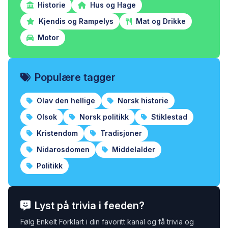
Historie
Hus og Hage
Kjendis og Rampelys
Mat og Drikke
Motor
Populære tagger
Olav den hellige
Norsk historie
Olsok
Norsk politikk
Stiklestad
Kristendom
Tradisjoner
Nidarosdomen
Middelalder
Politikk
Lyst på trivia i feeden?
Følg Enkelt Forklart i din favoritt kanal og få trivia og