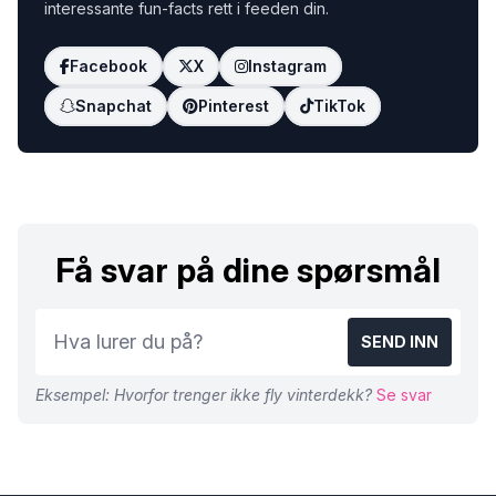
interessante fun-facts rett i feeden din.
Facebook
X
Instagram
Snapchat
Pinterest
TikTok
Få svar på dine spørsmål
SEND INN
Eksempel: Hvorfor trenger ikke fly vinterdekk?
Se svar