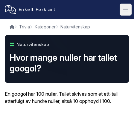
Enkelt Forklart
Ope
Trivia
Kategorier
Naturvitenskap
Naturvitenskap
Hvor mange nuller har tallet
googol?
En googol har 100 nuller. Tallet skrives som et ett-tall
etterfulgt av hundre nuller, altså 10 opphøyd i 100.