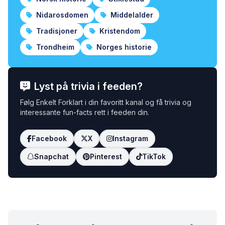
Nidarosdomen
Middelalder
Tradisjoner
Kristendom
Trondheim
Norges historie
Lyst på trivia i feeden?
Følg Enkelt Forklart i din favoritt kanal og få trivia og
interessante fun-facts rett i feeden din.
Facebook
X
Instagram
Snapchat
Pinterest
TikTok