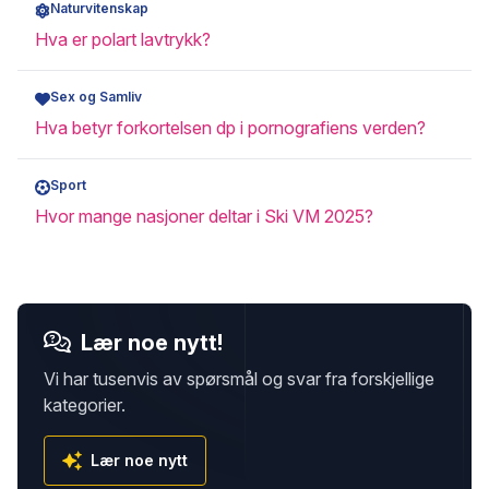
Naturvitenskap
Hva er polart lavtrykk?
Sex og Samliv
Hva betyr forkortelsen dp i pornografiens verden?
Sport
Hvor mange nasjoner deltar i Ski VM 2025?
Lær noe nytt!
Vi har tusenvis av spørsmål og svar fra forskjellige
kategorier.
Lær noe nytt