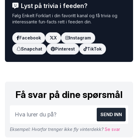
Lyst på trivia i feeden?
Følg Enkelt Forklart i din favoritt kanal og få trivia og
interessante fun-facts rett i feeden din.
Facebook
X
Instagram
Snapchat
Pinterest
TikTok
Få svar på dine spørsmål
SEND INN
Eksempel: Hvorfor trenger ikke fly vinterdekk?
Se svar