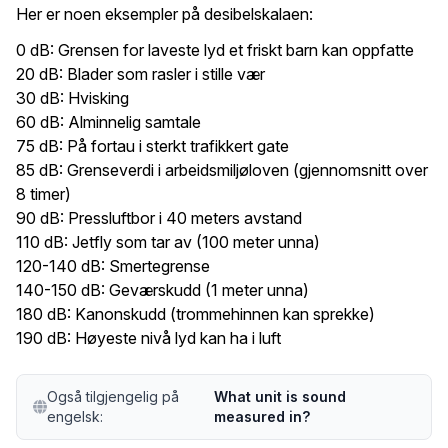
Her er noen eksempler på desibelskalaen:
0 dB: Grensen for laveste lyd et friskt barn kan oppfatte
20 dB: Blader som rasler i stille vær
30 dB: Hvisking
60 dB: Alminnelig samtale
75 dB: På fortau i sterkt trafikkert gate
85 dB: Grenseverdi i arbeidsmiljøloven (gjennomsnitt over
8 timer)
90 dB: Pressluftbor i 40 meters avstand
110 dB: Jetfly som tar av (100 meter unna)
120-140 dB: Smertegrense
140-150 dB: Geværskudd (1 meter unna)
180 dB: Kanonskudd (trommehinnen kan sprekke)
190 dB: Høyeste nivå lyd kan ha i luft
Også tilgjengelig på
What unit is sound
engelsk:
measured in?