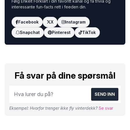
Følg Enkelt Forklart i din favoritt kanal og få trivia og
interessante fun-facts rett i feeden din.
Facebook
X
Instagram
Snapchat
Pinterest
TikTok
Få svar på dine spørsmål
SEND INN
Eksempel: Hvorfor trenger ikke fly vinterdekk?
Se svar