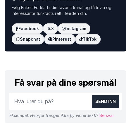
Følg Enkelt Forklart i din favoritt kanal og få trivia og
interessante fun-facts rett i feeden din.
Facebook
X
Instagram
Snapchat
Pinterest
TikTok
Få svar på dine spørsmål
SEND INN
Eksempel: Hvorfor trenger ikke fly vinterdekk?
Se svar