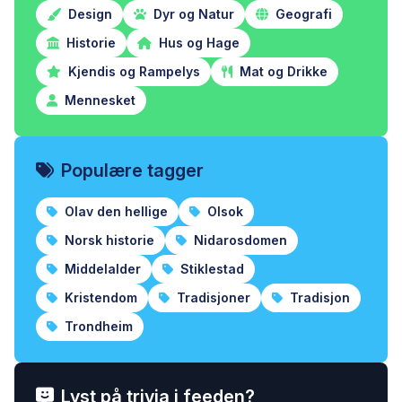
Design
Dyr og Natur
Geografi
Historie
Hus og Hage
Kjendis og Rampelys
Mat og Drikke
Mennesket
Populære tagger
Olav den hellige
Olsok
Norsk historie
Nidarosdomen
Middelalder
Stiklestad
Kristendom
Tradisjoner
Tradisjon
Trondheim
Lyst på trivia i feeden?