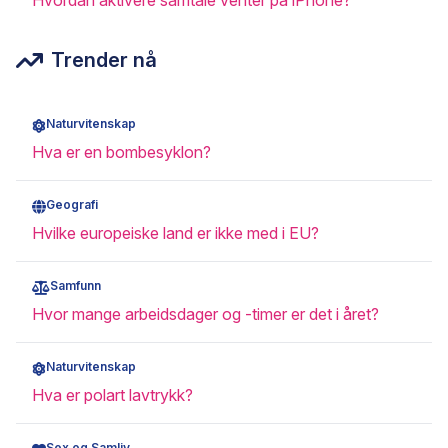
Hvordan aktivere samtale venter på iPhone?
Trender nå
Naturvitenskap
Hva er en bombesyklon?
Geografi
Hvilke europeiske land er ikke med i EU?
Samfunn
Hvor mange arbeidsdager og -timer er det i året?
Naturvitenskap
Hva er polart lavtrykk?
Sex og Samliv