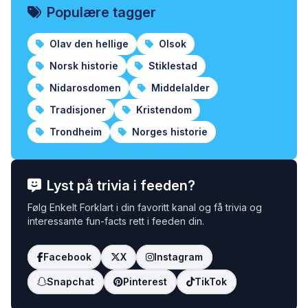
Populære tagger
Olav den hellige
Olsok
Norsk historie
Stiklestad
Nidarosdomen
Middelalder
Tradisjoner
Kristendom
Trondheim
Norges historie
Lyst på trivia i feeden?
Følg Enkelt Forklart i din favoritt kanal og få trivia og
interessante fun-facts rett i feeden din.
Facebook
X
Instagram
Snapchat
Pinterest
TikTok