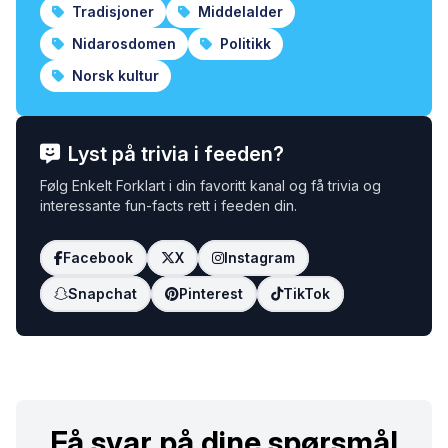
Tradisjoner
Middelalder
Nidarosdomen
Politikk
Norsk kultur
Lyst på trivia i feeden?
Følg Enkelt Forklart i din favoritt kanal og få trivia og
interessante fun-facts rett i feeden din.
Facebook
X
Instagram
Snapchat
Pinterest
TikTok
Få svar på dine spørsmål