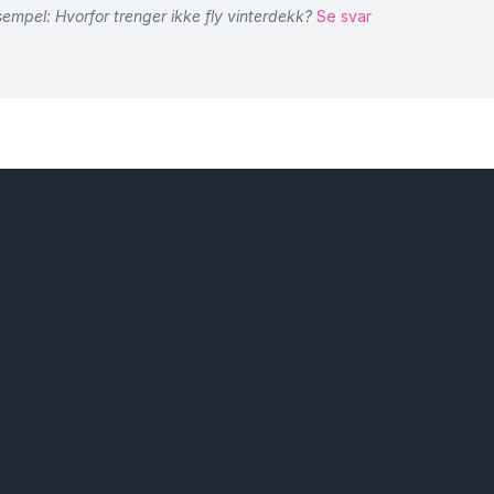
empel: Hvorfor trenger ikke fly vinterdekk?
Se svar