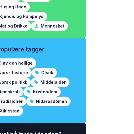
Hus og Hage
Kjendis og Rampelys
at og Drikke
Mennesket
Populære tagger
lav den hellige
orsk historie
Olsok
orsk politikk
Middelalder
emokrati
Kristendom
radisjoner
Nidarosdomen
tiklestad