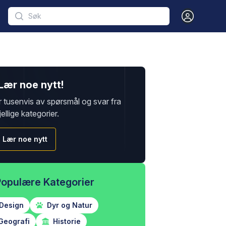
Open user m
Lær noe nytt!
r tusenvis av spørsmål og svar fra
jellige kategorier.
Lær noe nytt
Populære Kategorier
Design
Dyr og Natur
Geografi
Historie