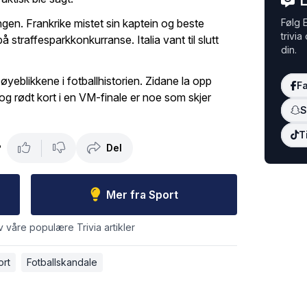
L
gen. Frankrike mistet sin kaptein og beste
Følg E
trivia
å straffesparkkonkurranse. Italia vant til slutt
din.
yeblikkene i fotballhistorien. Zidane la opp
F
 og rødt kort i en VM-finale er noe som skjer
S
T
Del
?
Mer fra Sport
v våre populære Trivia artikler
ort
Fotballskandale