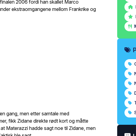
-finalen 2006 fordi han skallet Marco
e under ekstraomgangene mellom Frankrike og
M
O
N
N
D
T
S
en gang, men etter samtale med
, fikk Zidane direkte rødt kort og måtte
 at Materazzi hadde sagt noe til Zidane, men
faktisk ble sagt.