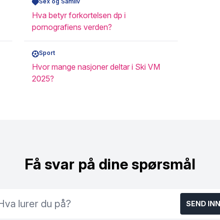
Sex og Samliv
Hva betyr forkortelsen dp i
pornografiens verden?
Sport
Hvor mange nasjoner deltar i Ski VM
2025?
Få svar på dine spørsmål
SEND IN