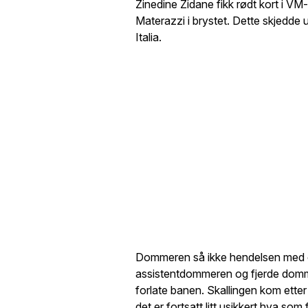
Zinedine Zidane fikk rødt kort i VM
Materazzi i brystet. Dette skjedd
Italia.
Dommeren så ikke hendelsen med 
assistentdommeren og fjerde dommer
forlate banen. Skallingen kom etter
det er fortsatt litt usikkert hva som 