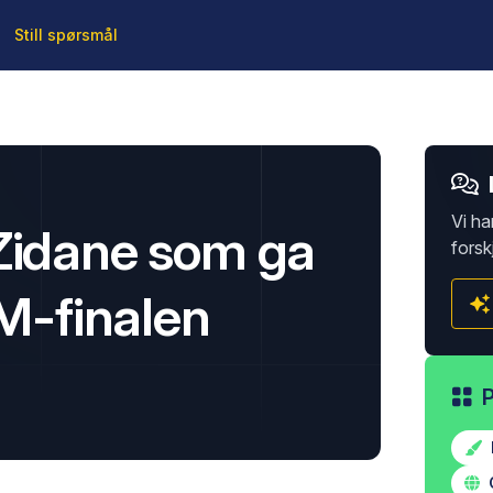
Still spørsmål
Vi ha
Zidane som ga
forsk
VM-finalen