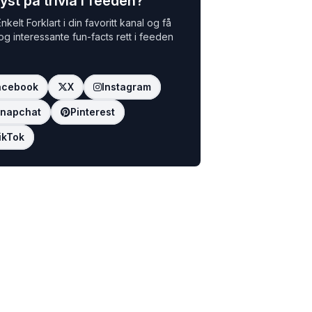
yst på trivia i feeden?
nkelt Forklart i din favoritt kanal og få
 og interessante fun-facts rett i feeden
acebook
X
Instagram
napchat
Pinterest
ikTok