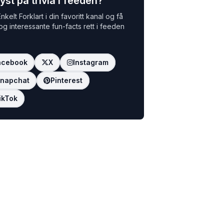
yst på trivia i feeden?
nkelt Forklart i din favoritt kanal og få
 og interessante fun-facts rett i feeden
acebook
X
Instagram
napchat
Pinterest
ikTok