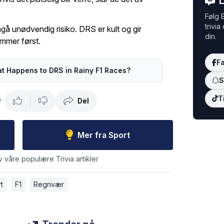
L
Følg E
trivia
ngå unødvendig risiko. DRS er kult og gir
din.
mmer først.
F
t Happens to DRS in Rainy F1 Races?
S
T
Del
?
Mer fra Sport
v våre populære Trivia artikler
t
F1
Regnvær