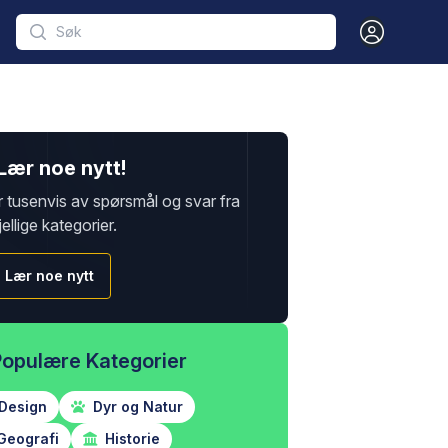
Open user m
Lær noe nytt!
r tusenvis av spørsmål og svar fra
jellige kategorier.
Lær noe nytt
Populære Kategorier
Design
Dyr og Natur
Geografi
Historie