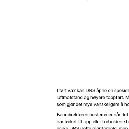
I tørt vær kan DRS åpne en spesiell
luftmotstand og høyere toppfart. M
som gjør det mye vanskeligere å hol
Banedirektøren bestemmer når det er
har tørket litt opp eller forholdene 
bruke DRS i lette regnforhold, men hv