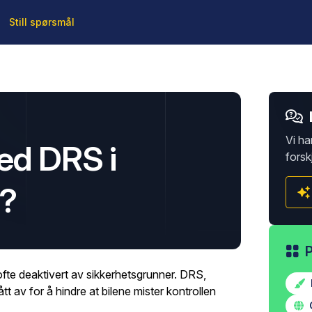
Still spørsmål
Vi ha
ed DRS i
forsk
1?
ofte deaktivert av sikkerhetsgrunner. DRS,
tt av for å hindre at bilene mister kontrollen