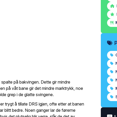
M
O
N
N
N
 spalte på bakvingen. Dette gir mindre
en på våt bane gir det mindre marktrykk, noe
M
de grep i de glatte svingene.
S
 trygt å tillate DRS igjen, ofte etter at banen
har blitt bedre. Noen ganger lar de førerne
is det plutselig blir verre, slår de det av