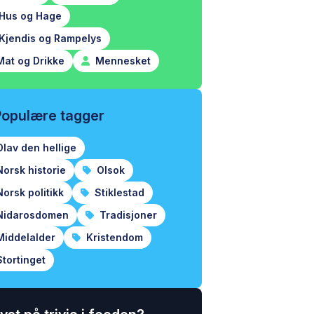
Hus og Hage
Kjendis og Rampelys
at og Drikke
Mennesket
Populære tagger
lav den hellige
orsk historie
Olsok
orsk politikk
Stiklestad
idarosdomen
Tradisjoner
iddelalder
Kristendom
tortinget