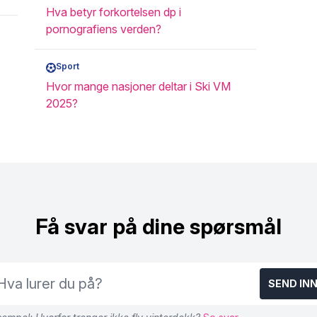
Hva betyr forkortelsen dp i
pornografiens verden?
Sport
Hvor mange nasjoner deltar i Ski VM
2025?
Få svar på dine spørsmål
SEND IN