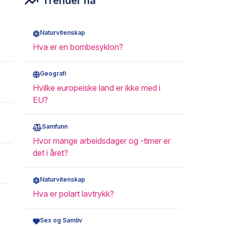
Trender nå
Naturvitenskap
Hva er en bombesyklon?
Geografi
Hvilke europeiske land er ikke med i
EU?
Samfunn
Hvor mange arbeidsdager og -timer er
det i året?
Naturvitenskap
Hva er polart lavtrykk?
Sex og Samliv