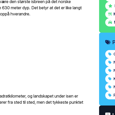
 være den største isbreen på det norske
 630 meter dyp. Det betyr at det er like langt
 oppå hverandre.
M
O
N
N
K
N
P
dratkilometer, og landskapet under isen er
rierer fra sted til sted, men det tykkeste punktet