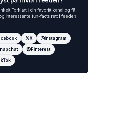
yst på trivia i feeden?
nkelt Forklart i din favoritt kanal og få
 og interessante fun-facts rett i feeden
acebook
X
Instagram
napchat
Pinterest
ikTok