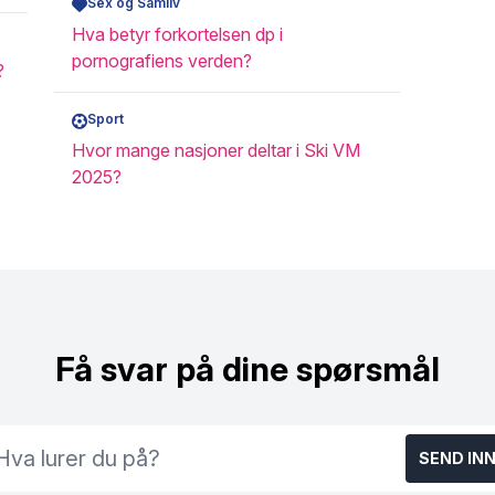
Sex og Samliv
Hva betyr forkortelsen dp i
pornografiens verden?
?
Sport
Hvor mange nasjoner deltar i Ski VM
2025?
Få svar på dine spørsmål
SEND IN