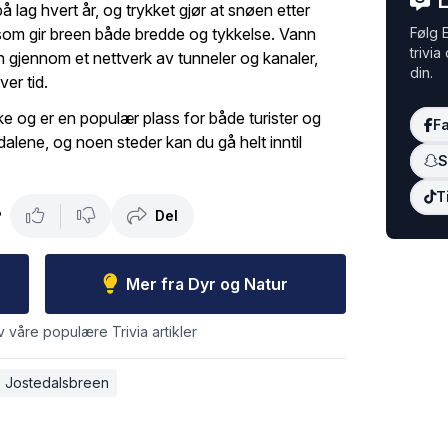
L
 lag hvert år, og trykket gjør at snøen etter
set som gir breen både bredde og tykkelse. Vann
Følg E
trivia
n gjennom et nettverk av tunneler og kanaler,
din.
er tid.
lke og er en populær plass for både turister og
F
 dalene, og noen steder kan du gå helt inntil
S
T
Del
?
Mer fra Dyr og Natur
v våre populære Trivia artikler
Jostedalsbreen