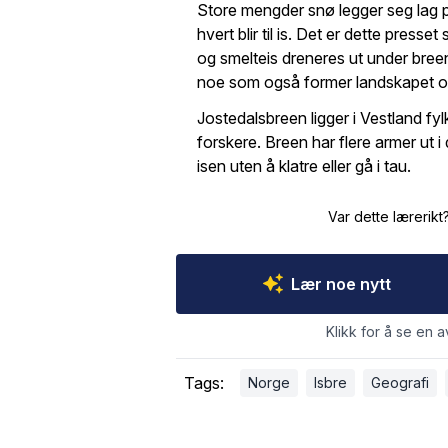
Store mengder snø legger seg lag på
hvert blir til is. Det er dette pres
og smelteis dreneres ut under bree
noe som også former landskapet ov
Jostedalsbreen ligger i Vestland fy
forskere. Breen har flere armer ut i
isen uten å klatre eller gå i tau.
Var dette lærerikt
Lær noe nytt
Klikk for å se en a
Tags:
Norge
Isbre
Geografi