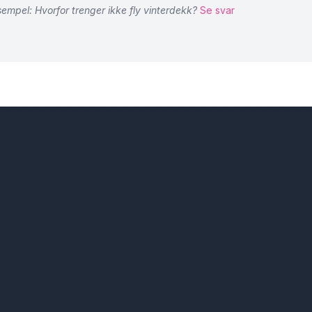
empel: Hvorfor trenger ikke fly vinterdekk?
Se svar