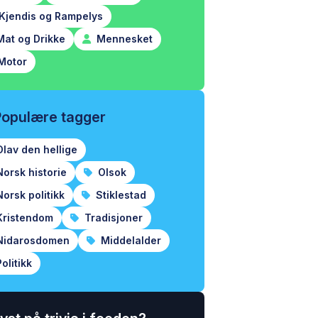
Kjendis og Rampelys
at og Drikke
Mennesket
Motor
Populære tagger
lav den hellige
orsk historie
Olsok
orsk politikk
Stiklestad
ristendom
Tradisjoner
idarosdomen
Middelalder
olitikk