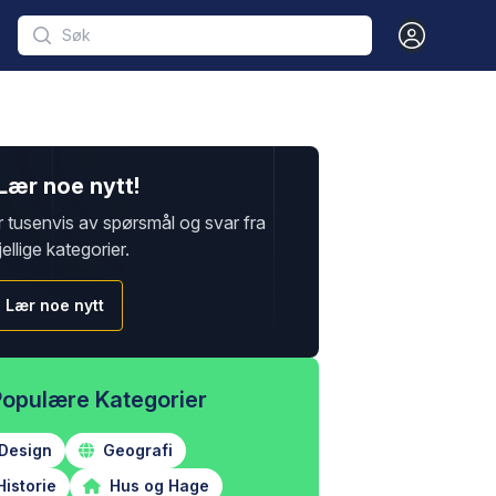
Open user m
Lær noe nytt!
r tusenvis av spørsmål og svar fra
jellige kategorier.
Lær noe nytt
Populære Kategorier
Design
Geografi
istorie
Hus og Hage