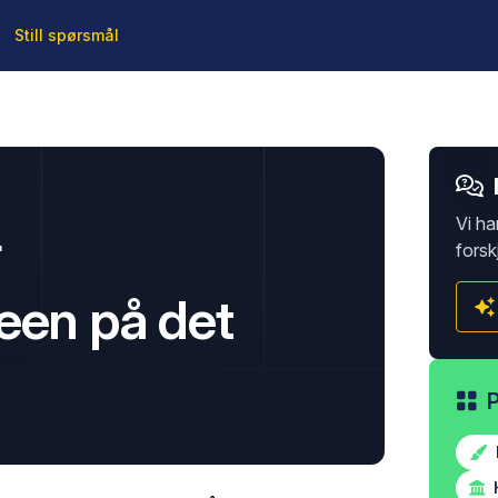
Still spørsmål
Vi ha
r
forsk
een på det
H