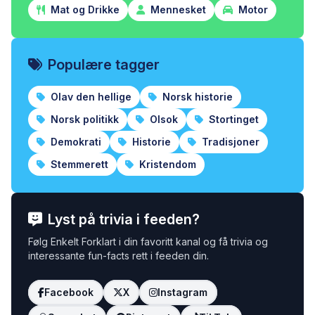
Mat og Drikke
Mennesket
Motor
Populære tagger
Olav den hellige
Norsk historie
Norsk politikk
Olsok
Stortinget
Demokrati
Historie
Tradisjoner
Stemmerett
Kristendom
Lyst på trivia i feeden?
Følg Enkelt Forklart i din favoritt kanal og få trivia og
interessante fun-facts rett i feeden din.
Facebook
X
Instagram