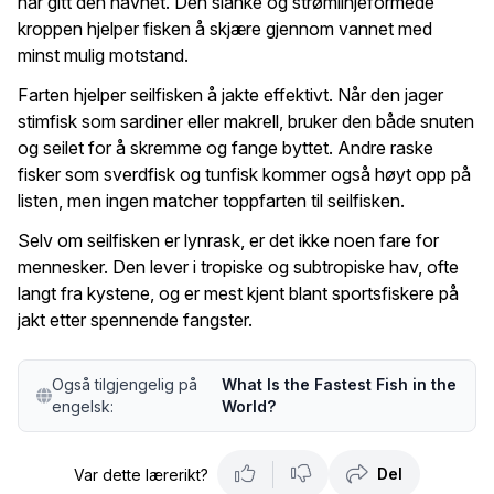
har gitt den navnet. Den slanke og strømlinjeformede
kroppen hjelper fisken å skjære gjennom vannet med
minst mulig motstand.
Farten hjelper seilfisken å jakte effektivt. Når den jager
stimfisk som sardiner eller makrell, bruker den både snuten
og seilet for å skremme og fange byttet. Andre raske
fisker som sverdfisk og tunfisk kommer også høyt opp på
listen, men ingen matcher toppfarten til seilfisken.
Selv om seilfisken er lynrask, er det ikke noen fare for
mennesker. Den lever i tropiske og subtropiske hav, ofte
langt fra kystene, og er mest kjent blant sportsfiskere på
jakt etter spennende fangster.
Også tilgjengelig på
What Is the Fastest Fish in the
engelsk:
World?
Del
Var dette lærerikt?