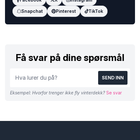
Snapchat
Pinterest
TikTok
Få svar på dine spørsmål
SEND INN
Eksempel: Hvorfor trenger ikke fly vinterdekk?
Se svar