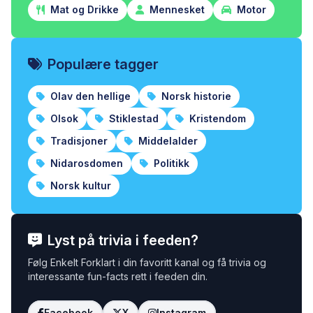
Mat og Drikke
Mennesket
Motor
Populære tagger
Olav den hellige
Norsk historie
Olsok
Stiklestad
Kristendom
Tradisjoner
Middelalder
Nidarosdomen
Politikk
Norsk kultur
Lyst på trivia i feeden?
Følg Enkelt Forklart i din favoritt kanal og få trivia og
interessante fun-facts rett i feeden din.
Facebook
X
Instagram