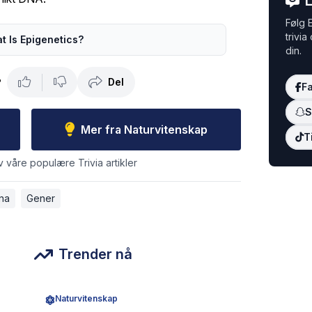
L
Følg E
trivia
t Is Epigenetics?
din.
Del
?
F
S
Mer fra Naturvitenskap
T
v våre populære Trivia artikler
na
Gener
Trender nå
Naturvitenskap