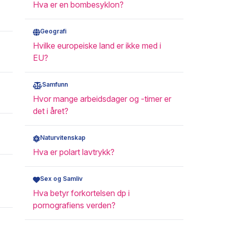
Hva er en bombesyklon?
Geografi
Hvilke europeiske land er ikke med i
EU?
Samfunn
Hvor mange arbeidsdager og -timer er
det i året?
Naturvitenskap
Hva er polart lavtrykk?
Sex og Samliv
Hva betyr forkortelsen dp i
pornografiens verden?