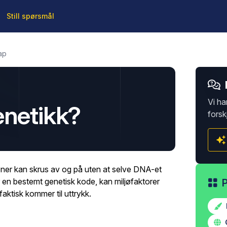
Still spørsmål
ap
Vi ha
enetikk?
forsk
ner kan skrus av og på uten at selve DNA-et
 en bestemt genetisk kode, kan miljøfaktorer
faktisk kommer til uttrykk.