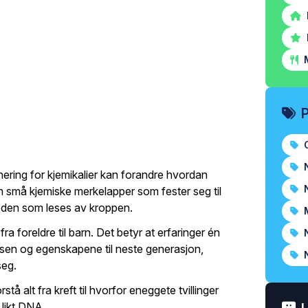
M
O
N
nering for kjemikalier kan forandre hvordan
N
m små kjemiske merkelapper som fester seg til
koden som leses av kroppen.
M
ra foreldre til barn. Det betyr at erfaringer én
N
lsen og egenskapene til neste generasjon,
N
seg.
stå alt fra kreft til hvorfor eneggete tvillinger
 likt DNA.