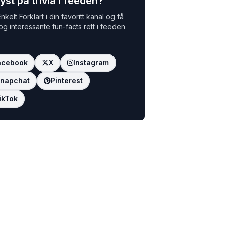
yst på trivia i feeden?
nkelt Forklart i din favoritt kanal og få
 og interessante fun-facts rett i feeden
acebook
X
Instagram
napchat
Pinterest
ikTok