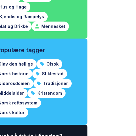
Hus og Hage
Kjendis og Rampelys
at og Drikke
Mennesket
Populære tagger
lav den hellige
Olsok
orsk historie
Stiklestad
idarosdomen
Tradisjoner
iddelalder
Kristendom
orsk rettssystem
orsk kultur