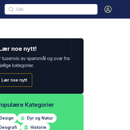
Open user m
Lær noe nytt!
r tusenvis av spørsmål og svar fra
jellige kategorier.
Lær noe nytt
Populære Kategorier
Design
Dyr og Natur
Geografi
Historie