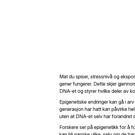
Mat du spiser, stressnivå og ekspo
gener fungerer. Dette skjer gjenno
DNA-et og styrer hvilke deler av 
Epigenetiske endringer kan gå i arv f
generasjon har hatt kan påvirke he
uten at DNA-et selv har forandret 
Forskere ser på epigenetikk for å for
kan bli ganske ulike, selv om de har