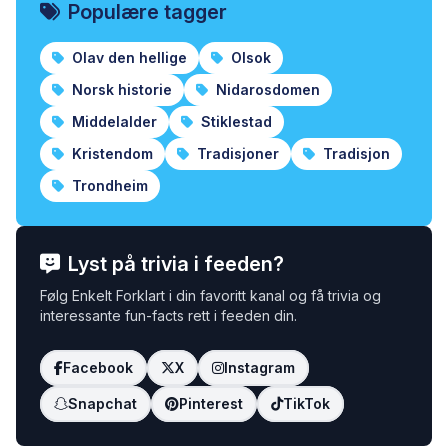
Populære tagger
Olav den hellige
Olsok
Norsk historie
Nidarosdomen
Middelalder
Stiklestad
Kristendom
Tradisjoner
Tradisjon
Trondheim
Lyst på trivia i feeden?
Følg Enkelt Forklart i din favoritt kanal og få trivia og
interessante fun-facts rett i feeden din.
Facebook
X
Instagram
Snapchat
Pinterest
TikTok