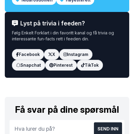
Lyst på trivia i feeden?
Følg Enkelt Forklart i din favoritt kanal og få trivia og
interessante fun-facts rett i feeden din.
Facebook
X
Instagram
Snapchat
Pinterest
TikTok
Få svar på dine spørsmål
SEND INN