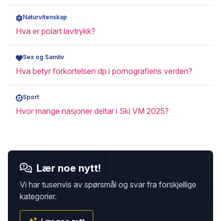
Naturvitenskap
Hva er polart lavtrykk?
Sex og Samliv
Hva betyr forkortelsen dp i pornografiens verden?
Sport
Hvor mange nasjoner deltar i Ski VM 2025?
Lær noe nytt!
Vi har tusenvis av spørsmål og svar fra forskjellige
kategorier.