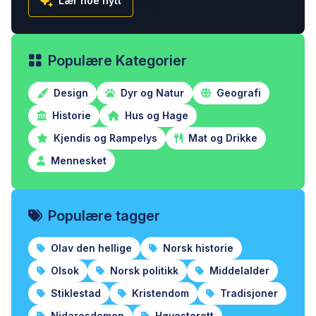
Lær noe nytt
Populære Kategorier
Design
Dyr og Natur
Geografi
Historie
Hus og Hage
Kjendis og Rampelys
Mat og Drikke
Mennesket
Populære tagger
Olav den hellige
Norsk historie
Olsok
Norsk politikk
Middelalder
Stiklestad
Kristendom
Tradisjoner
Nidarosdomen
Høyesterett