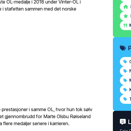
ste OL-medalje i 2018 under Vinter-OL i
 i stafetten sammen med det norske
M
O
N
M
K
T
le prestasjoner i samme OL, hvor hun tok sølv
 et gjennombrudd for Marte Olsbu Røiseland
L
 flere medaljer senere i karrieren.