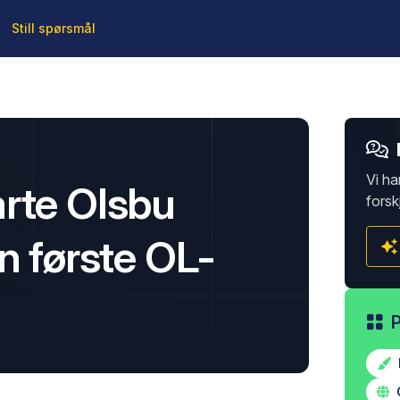
Still spørsmål
Vi ha
rte Olsbu
forsk
n første OL-