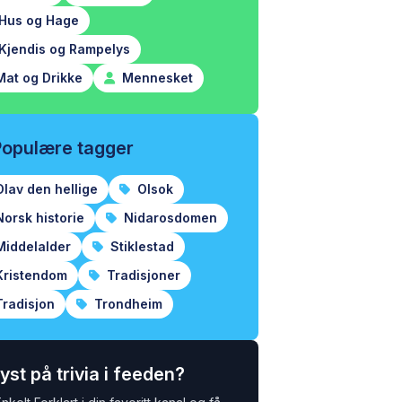
Hus og Hage
Kjendis og Rampelys
at og Drikke
Mennesket
Populære tagger
lav den hellige
Olsok
orsk historie
Nidarosdomen
iddelalder
Stiklestad
ristendom
Tradisjoner
radisjon
Trondheim
yst på trivia i feeden?