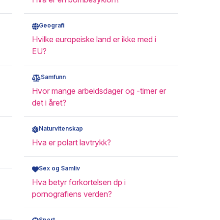
Geografi
Hvilke europeiske land er ikke med i
EU?
Samfunn
Hvor mange arbeidsdager og -timer er
det i året?
Naturvitenskap
Hva er polart lavtrykk?
Sex og Samliv
Hva betyr forkortelsen dp i
pornografiens verden?
Sport