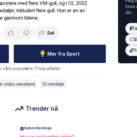
Følg E
imponere med flere VM-gull, og i OL 2022
trivia
aljer, inkludert flere gull. Hun er en av
din.
re gjennom tidene.
F
Del
?
S
T
Mer fra Sport
v våre populære Trivia artikler
e olsbu røiseland
Ol-medalje
Trender nå
Naturvitenskap
Hva er en bombesyklon?