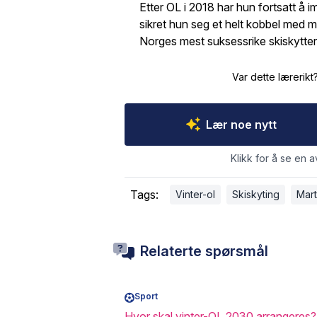
Etter OL i 2018 har hun fortsatt å 
sikret hun seg et helt kobbel med med
Norges mest suksessrike skiskytte
Var dette lærerikt
Lær noe nytt
Klikk for å se en a
Tags:
Vinter-ol
Skiskyting
Mart
Relaterte spørsmål
Sport
Hvor skal vinter-OL 2030 arrangeres?