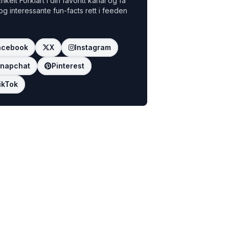
nkelt Forklart i din favoritt kanal og få
 og interessante fun-facts rett i feeden
acebook
X
Instagram
napchat
Pinterest
ikTok