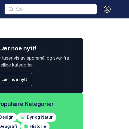
Open user m
Lær noe nytt!
r tusenvis av spørsmål og svar fra
jellige kategorier.
Lær noe nytt
Populære Kategorier
Design
Dyr og Natur
Geografi
Historie