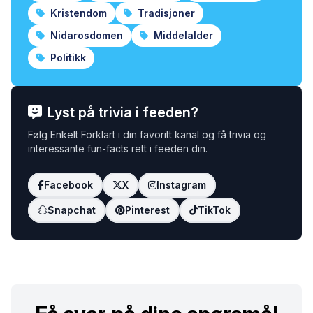
Kristendom
Tradisjoner
Nidarosdomen
Middelalder
Politikk
Lyst på trivia i feeden?
Følg Enkelt Forklart i din favoritt kanal og få trivia og
interessante fun-facts rett i feeden din.
Facebook
X
Instagram
Snapchat
Pinterest
TikTok