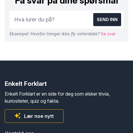
Få svar på dine spørsmål
SEND INN
Eksempel: Hvorfor trenger ikke fly vinterdekk?
Se svar
Enkelt Forklart
Enkelt Forklart er en side for deg som elsker trivia,
kuriositeter, quiz og fakta.
Lær noe nytt