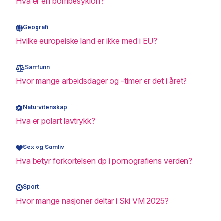
Hva er en bombesyklon?
Geografi
Hvilke europeiske land er ikke med i EU?
Samfunn
Hvor mange arbeidsdager og -timer er det i året?
Naturvitenskap
Hva er polart lavtrykk?
Sex og Samliv
Hva betyr forkortelsen dp i pornografiens verden?
Sport
Hvor mange nasjoner deltar i Ski VM 2025?