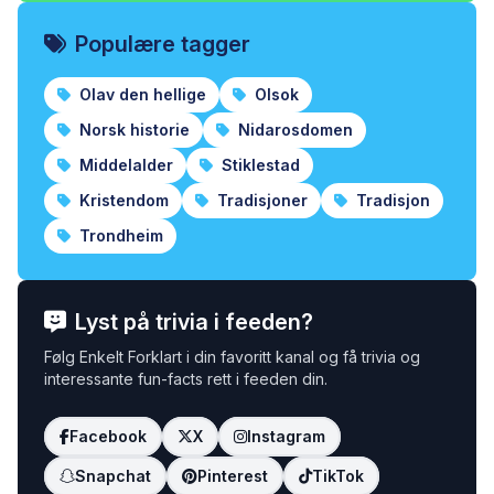
Populære tagger
Olav den hellige
Olsok
Norsk historie
Nidarosdomen
Middelalder
Stiklestad
Kristendom
Tradisjoner
Tradisjon
Trondheim
Lyst på trivia i feeden?
Følg Enkelt Forklart i din favoritt kanal og få trivia og
interessante fun-facts rett i feeden din.
Facebook
X
Instagram
Snapchat
Pinterest
TikTok