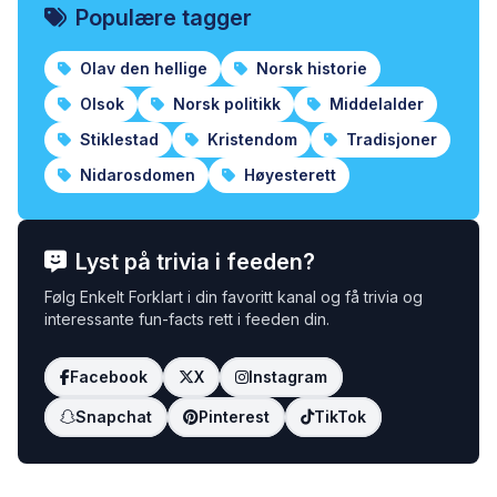
Populære tagger
Olav den hellige
Norsk historie
Olsok
Norsk politikk
Middelalder
Stiklestad
Kristendom
Tradisjoner
Nidarosdomen
Høyesterett
Lyst på trivia i feeden?
Følg Enkelt Forklart i din favoritt kanal og få trivia og
interessante fun-facts rett i feeden din.
Facebook
X
Instagram
Snapchat
Pinterest
TikTok