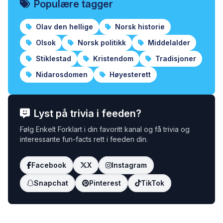
Populære tagger
Olav den hellige
Norsk historie
Olsok
Norsk politikk
Middelalder
Stiklestad
Kristendom
Tradisjoner
Nidarosdomen
Høyesterett
Lyst på trivia i feeden?
Følg Enkelt Forklart i din favoritt kanal og få trivia og
interessante fun-facts rett i feeden din.
Facebook
X
Instagram
Snapchat
Pinterest
TikTok