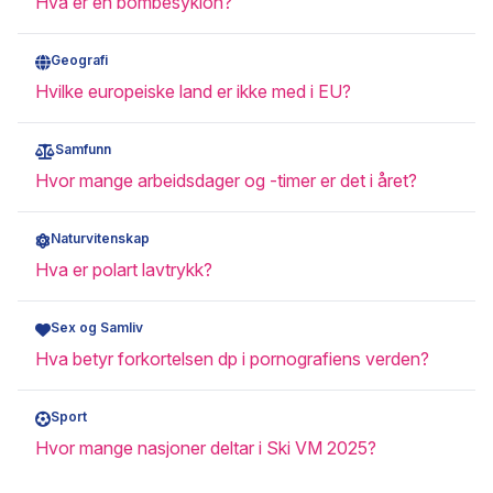
Hva er en bombesyklon?
Geografi
Hvilke europeiske land er ikke med i EU?
Samfunn
Hvor mange arbeidsdager og -timer er det i året?
Naturvitenskap
Hva er polart lavtrykk?
Sex og Samliv
Hva betyr forkortelsen dp i pornografiens verden?
Sport
Hvor mange nasjoner deltar i Ski VM 2025?