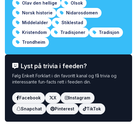
Olav den hellige
Olsok
Norsk historie
Nidarosdomen
Middelalder
Stiklestad
Kristendom
Tradisjoner
Tradisjon
Trondheim
Lyst på trivia i feeden?
Følg Enkelt Forklart i din favoritt kanal og få trivia og
interessante fun-facts rett i feeden din.
Facebook
X
Instagram
Snapchat
Pinterest
TikTok