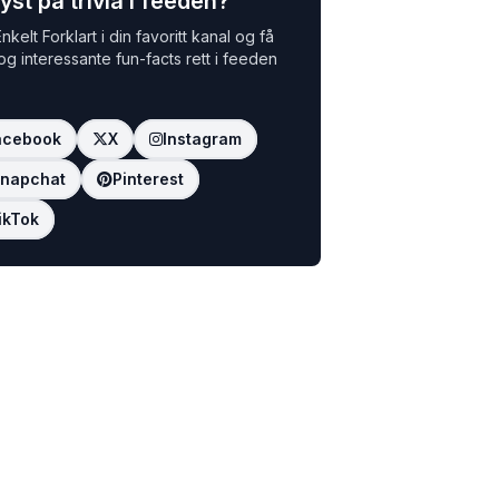
yst på trivia i feeden?
nkelt Forklart i din favoritt kanal og få
 og interessante fun-facts rett i feeden
acebook
X
Instagram
napchat
Pinterest
ikTok