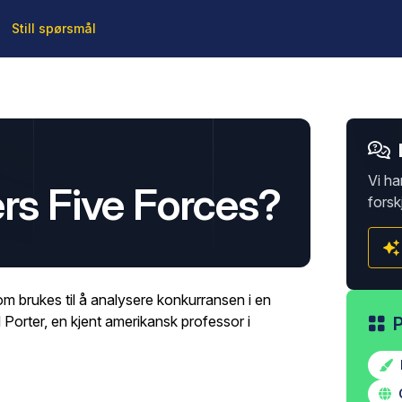
Still spørsmål
Vi ha
ers Five Forces?
forsk
om brukes til å analysere konkurransen i en
l Porter, en kjent amerikansk professor i