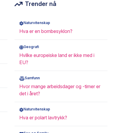
Trender nå
Naturvitenskap
Hva er en bombesyklon?
Geografi
Hvilke europeiske land er ikke med i
EU?
Samfunn
Hvor mange arbeidsdager og -timer er
det i året?
Naturvitenskap
Hva er polart lavtrykk?