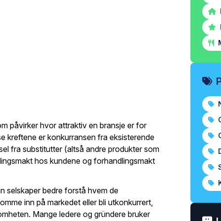
M
N
O
m påvirker hvor attraktiv en bransje er for
O
se kreftene er konkurransen fra eksisterende
ssel fra substitutter (altså andre produkter som
D
lingsmakt hos kundene og forhandlingsmakt
S
K
an selskaper bedre forstå hvem de
komme inn på markedet eller bli utkonkurrert,
omheten. Mange ledere og gründere bruker