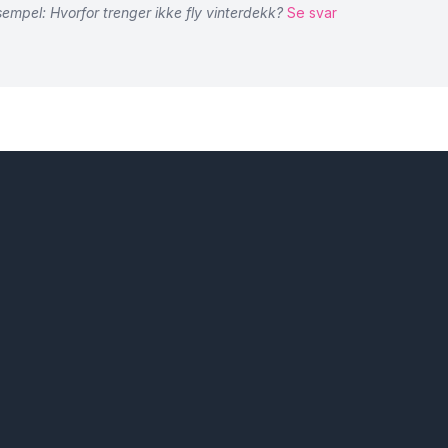
empel: Hvorfor trenger ikke fly vinterdekk?
Se svar