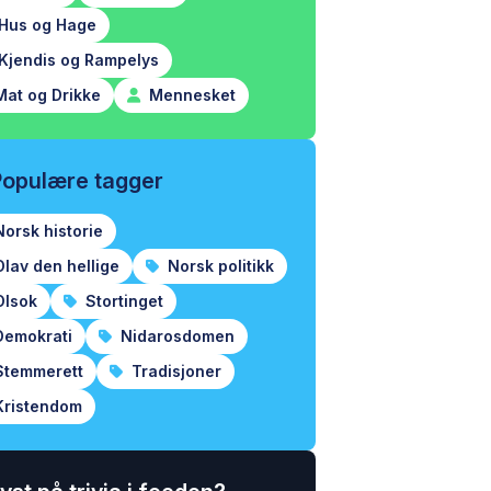
Hus og Hage
Kjendis og Rampelys
at og Drikke
Mennesket
Populære tagger
orsk historie
lav den hellige
Norsk politikk
lsok
Stortinget
emokrati
Nidarosdomen
temmerett
Tradisjoner
ristendom