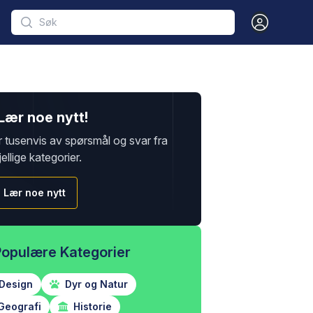
Open user m
Lær noe nytt!
r tusenvis av spørsmål og svar fra
jellige kategorier.
Lær noe nytt
Populære Kategorier
Design
Dyr og Natur
Geografi
Historie