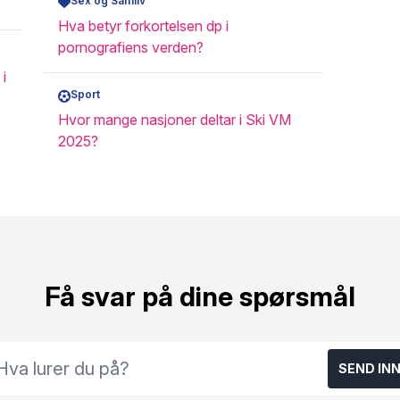
Sex og Samliv
Hva betyr forkortelsen dp i
pornografiens verden?
 i
Sport
Hvor mange nasjoner deltar i Ski VM
2025?
Få svar på dine spørsmål
SEND IN