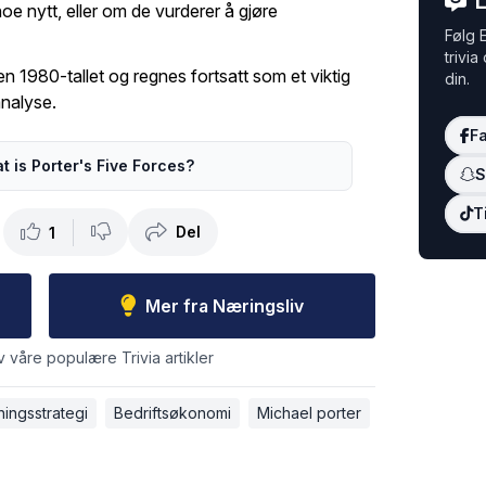
L
oe nytt, eller om de vurderer å gjøre
Følg E
trivia
n 1980-tallet og regnes fortsatt som et viktig
din.
analyse.
F
t is Porter's Five Forces?
S
T
Del
1
Mer fra Næringsliv
v våre populære Trivia artikler
ningsstrategi
Bedriftsøkonomi
Michael porter