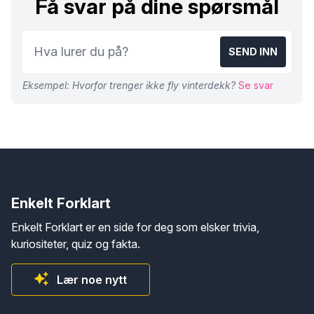
Få svar på dine spørsmål
SEND INN
Eksempel: Hvorfor trenger ikke fly vinterdekk?
Se svar
Enkelt Forklart
Enkelt Forklart er en side for deg som elsker trivia,
kuriositeter, quiz og fakta.
Lær noe nytt