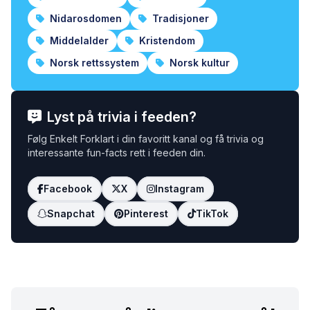
Nidarosdomen
Tradisjoner
Middelalder
Kristendom
Norsk rettssystem
Norsk kultur
Lyst på trivia i feeden?
Følg Enkelt Forklart i din favoritt kanal og få trivia og
interessante fun-facts rett i feeden din.
Facebook
X
Instagram
Snapchat
Pinterest
TikTok