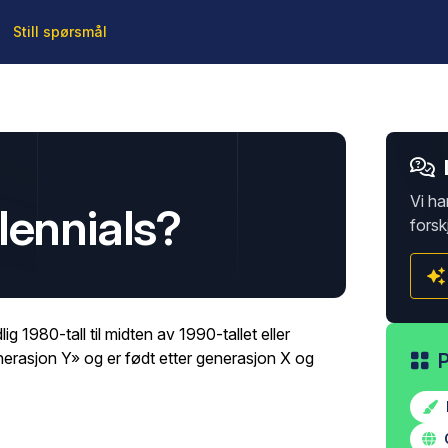
Still spørsmål
Vi ha
lennials?
forsk
dlig 1980-tall til midten av 1990-tallet eller
enerasjon Y» og er født etter generasjon X og