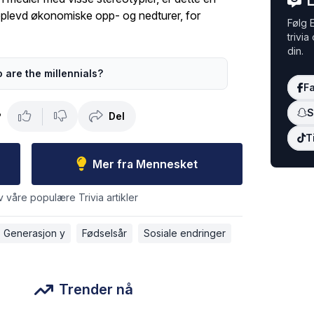
L
plevd økonomiske opp- og nedturer, for
Følg E
trivia
din.
 are the millennials?
F
S
Del
?
T
Mer fra Mennesket
v våre populære Trivia artikler
Generasjon y
Fødselsår
Sosiale endringer
Trender nå