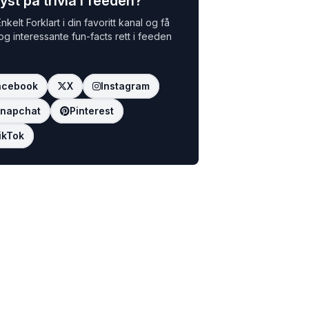
yst på trivia i feeden?
nkelt Forklart i din favoritt kanal og få
 og interessante fun-facts rett i feeden
acebook
X
Instagram
napchat
Pinterest
ikTok