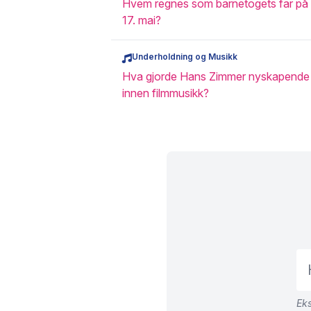
Hvem regnes som barnetogets far på
17. mai?
Underholdning og Musikk
Hva gjorde Hans Zimmer nyskapende
innen filmmusikk?
Eks