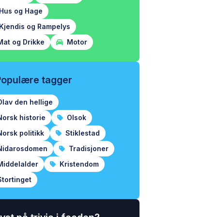
Hus og Hage
Kjendis og Rampelys
at og Drikke
Motor
Populære tagger
lav den hellige
orsk historie
Olsok
orsk politikk
Stiklestad
idarosdomen
Tradisjoner
iddelalder
Kristendom
tortinget