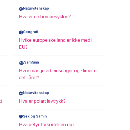
Naturvitenskap
Hva er en bombesyklon?
Geografi
Hvilke europeiske land er ikke med i
EU?
Samfunn
Hvor mange arbeidsdager og -timer er
det i året?
Naturvitenskap
t
Hva er polart lavtrykk?
Sex og Samliv
Hva betyr forkortelsen dp i