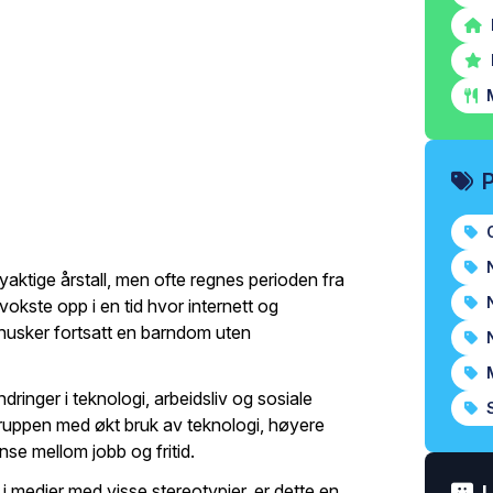
M
O
N
yaktige årstall, men ofte regnes perioden fra
N
vokste opp i en tid hvor internett og
 husker fortsatt en barndom uten
N
M
dringer i teknologi, arbeidsliv og sosiale
S
uppen med økt bruk av teknologi, høyere
nse mellom jobb og fritid.
t i medier med visse stereotypier, er dette en