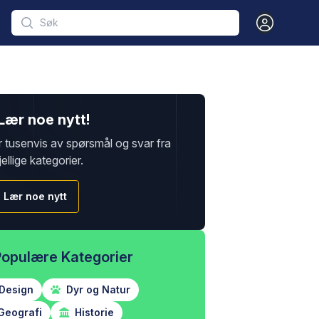
Open user m
Lær noe nytt!
r tusenvis av spørsmål og svar fra
jellige kategorier.
Lær noe nytt
Populære Kategorier
Design
Dyr og Natur
Geografi
Historie