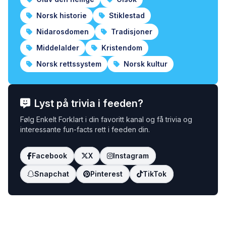
Norsk historie
Stiklestad
Nidarosdomen
Tradisjoner
Middelalder
Kristendom
Norsk rettssystem
Norsk kultur
Lyst på trivia i feeden?
Følg Enkelt Forklart i din favoritt kanal og få trivia og
interessante fun-facts rett i feeden din.
Facebook
X
Instagram
Snapchat
Pinterest
TikTok