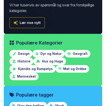
Vi har tusenvis av spørsmål og svar fra forskjellige
kategorier.
Lær noe nytt
Populære Kategorier
Design
Dyr og Natur
Geografi
Historie
Hus og Hage
Kjendis og Rampelys
Mat og Drikke
Mennesket
Populære tagger
Olav den hellige
Olsok