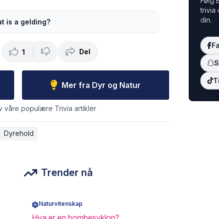
Følg E
trivia
din.
t is a gelding?
F
Del
1
S
T
Mer fra Dyr og Natur
v våre populære Trivia artikler
Dyrehold
Trender nå
Naturvitenskap
Hva er en bombesyklon?