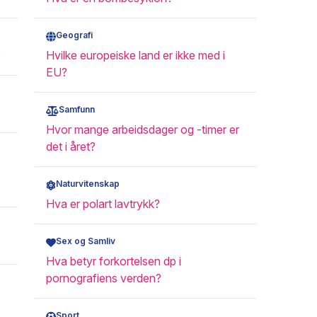
Geografi
?
Hvilke europeiske land er ikke med i
EU?
Samfunn
Hvor mange arbeidsdager og -timer er
det i året?
Naturvitenskap
Hva er polart lavtrykk?
Sex og Samliv
Hva betyr forkortelsen dp i
pornografiens verden?
Sport