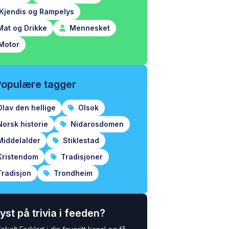
Kjendis og Rampelys
at og Drikke
Mennesket
Motor
Populære tagger
lav den hellige
Olsok
orsk historie
Nidarosdomen
iddelalder
Stiklestad
ristendom
Tradisjoner
radisjon
Trondheim
yst på trivia i feeden?