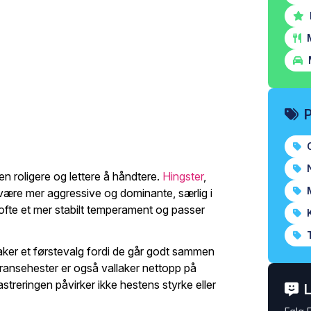
M
O
N
en roligere og lettere å håndtere.
Hingster
,
M
være mer aggressive og dominante, særlig i
 ofte et mer stabilt temperament og passer
K
T
llaker et førstevalg fordi de går godt sammen
ransehester er også vallaker nettopp på
streringen påvirker ikke hestens styrke eller
L