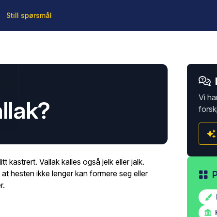
Still spørsmål
Vi ha
llak?
forsk
 kastrert. Vallak kalles også jelk eller jalk.
ik at hesten ikke lenger kan formere seg eller
r.
H