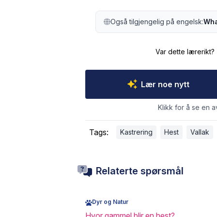
Også tilgjengelig på engelsk:
Wha
Var dette lærerikt?
Lær noe nytt
Klikk for å se en a
Tags:
Kastrering
Hest
Vallak
Relaterte spørsmål
Dyr og Natur
Hvor gammel blir en hest?