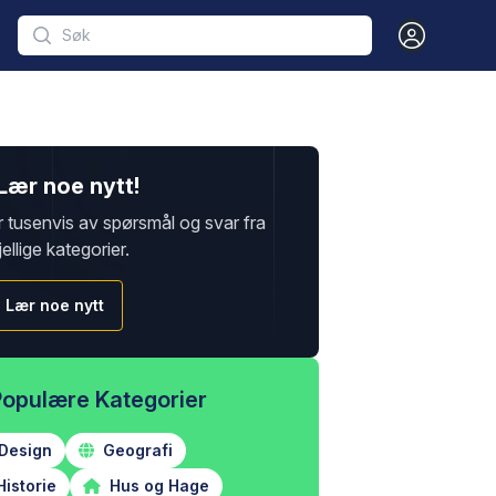
Open user m
Lær noe nytt!
r tusenvis av spørsmål og svar fra
jellige kategorier.
Lær noe nytt
Populære Kategorier
Design
Geografi
istorie
Hus og Hage