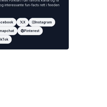
nkelt Forklart i din favoritt kanal og få
 og interessante fun-facts rett i feeden
acebook
X
Instagram
napchat
Pinterest
ikTok