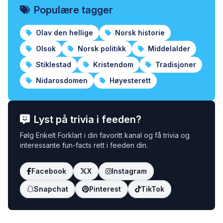
Populære tagger
Olav den hellige
Norsk historie
Olsok
Norsk politikk
Middelalder
Stiklestad
Kristendom
Tradisjoner
Nidarosdomen
Høyesterett
Lyst på trivia i feeden?
Følg Enkelt Forklart i din favoritt kanal og få trivia og
interessante fun-facts rett i feeden din.
Facebook
X
Instagram
Snapchat
Pinterest
TikTok