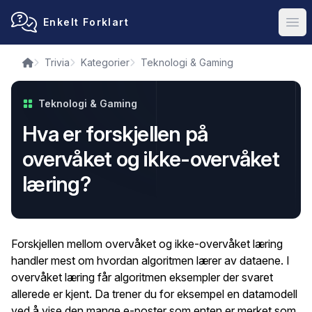
Enkelt Forklart
Ope
Trivia
Kategorier
Teknologi & Gaming
Teknologi & Gaming
Hva er forskjellen på
overvåket og ikke-overvåket
læring?
Forskjellen mellom overvåket og ikke-overvåket læring
handler mest om hvordan algoritmen lærer av dataene. I
overvåket læring får algoritmen eksempler der svaret
allerede er kjent. Da trener du for eksempel en datamodell
ved å vise den mange e-poster som enten er merket som