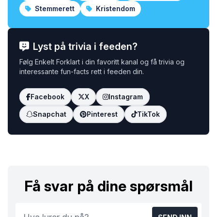
Stemmerett
Kristendom
Lyst på trivia i feeden?
Følg Enkelt Forklart i din favoritt kanal og få trivia og
interessante fun-facts rett i feeden din.
Facebook
X
Instagram
Snapchat
Pinterest
TikTok
Få svar på dine spørsmål