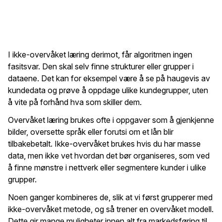
I ikke-overvåket læring derimot, får algoritmen ingen
fasitsvar. Den skal selv finne strukturer eller grupper i
dataene. Det kan for eksempel være å se på haugevis av
kundedata og prøve å oppdage ulike kundegrupper, uten
å vite på forhånd hva som skiller dem.
Overvåket læring brukes ofte i oppgaver som å gjenkjenne
bilder, oversette språk eller forutsi om et lån blir
tilbakebetalt. Ikke-overvåket brukes hvis du har masse
data, men ikke vet hvordan det bør organiseres, som ved
å finne mønstre i nettverk eller segmentere kunder i ulike
grupper.
Noen ganger kombineres de, slik at vi først grupperer med
ikke-overvåket metode, og så trener en overvåket modell.
Dette gir mange muligheter innen alt fra markedsføring til