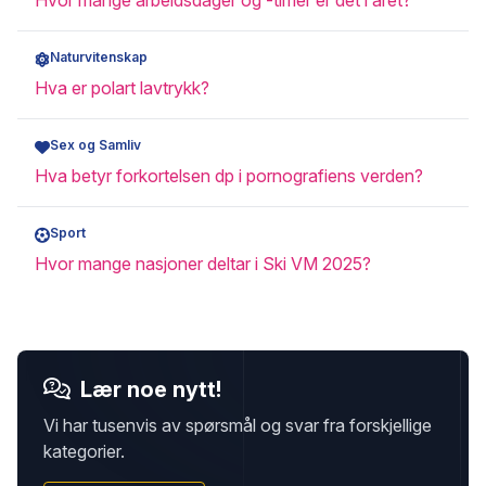
Hvor mange arbeidsdager og -timer er det i året?
Naturvitenskap
Hva er polart lavtrykk?
Sex og Samliv
Hva betyr forkortelsen dp i pornografiens verden?
Sport
Hvor mange nasjoner deltar i Ski VM 2025?
Lær noe nytt!
Vi har tusenvis av spørsmål og svar fra forskjellige
kategorier.