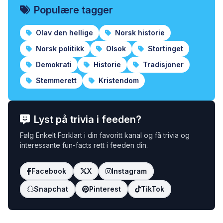
Populære tagger
Olav den hellige
Norsk historie
Norsk politikk
Olsok
Stortinget
Demokrati
Historie
Tradisjoner
Stemmerett
Kristendom
Lyst på trivia i feeden?
Følg Enkelt Forklart i din favoritt kanal og få trivia og
interessante fun-facts rett i feeden din.
Facebook
X
Instagram
Snapchat
Pinterest
TikTok