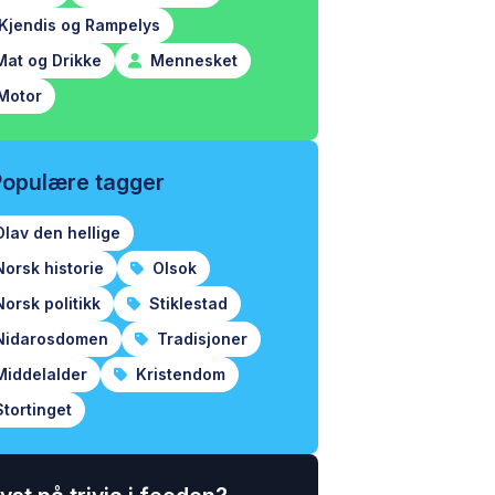
Kjendis og Rampelys
at og Drikke
Mennesket
Motor
Populære tagger
lav den hellige
orsk historie
Olsok
orsk politikk
Stiklestad
idarosdomen
Tradisjoner
iddelalder
Kristendom
tortinget