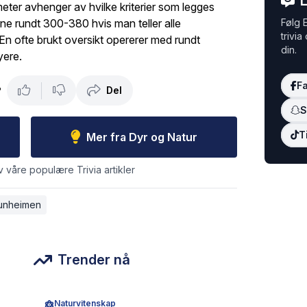
L
eter avhenger av hvilke kriterier som legges
gjerne rundt 300-380 hvis man teller alle
Følg E
trivia
n ofte brukt oversikt opererer med rundt
din.
yere.
F
Del
?
S
T
Mer fra Dyr og Natur
v våre populære Trivia artikler
unheimen
Trender nå
Naturvitenskap