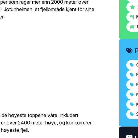
opper som rager mer enn 2000 meter over
r i Jotunheimen, et fjellområde kjent for sine
er.
M
O
N
N
N
M
S
e de høyeste toppene våre, inkludert
e er over 2400 meter høye, og konkurrerer
øyeste fjell.