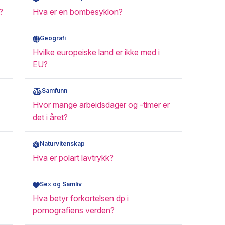
?
Hva er en bombesyklon?
Geografi
Hvilke europeiske land er ikke med i
EU?
Samfunn
Hvor mange arbeidsdager og -timer er
det i året?
Naturvitenskap
Hva er polart lavtrykk?
Sex og Samliv
Hva betyr forkortelsen dp i
pornografiens verden?