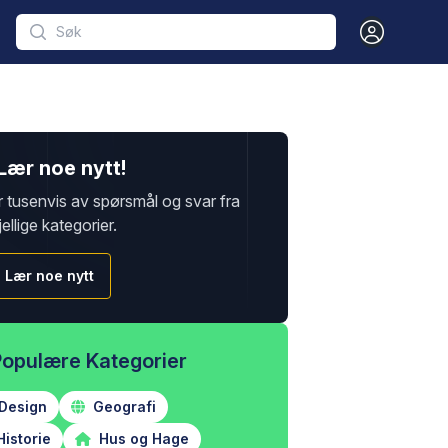
Open user m
Lær noe nytt!
r tusenvis av spørsmål og svar fra
jellige kategorier.
Lær noe nytt
Populære Kategorier
Design
Geografi
istorie
Hus og Hage