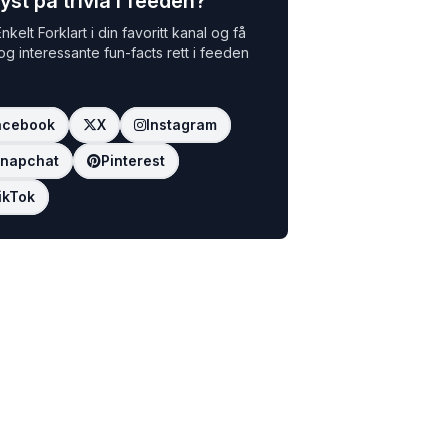
yst på trivia i feeden?
nkelt Forklart i din favoritt kanal og få
 og interessante fun-facts rett i feeden
acebook
X
Instagram
napchat
Pinterest
ikTok