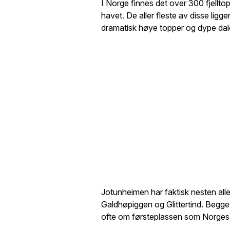
I Norge finnes det over 300 fjellt
havet. De aller fleste av disse ligge
dramatisk høye topper og dype dal
Jotunheimen har faktisk nesten all
Galdhøpiggen og Glittertind. Begg
ofte om førsteplassen som Norges h