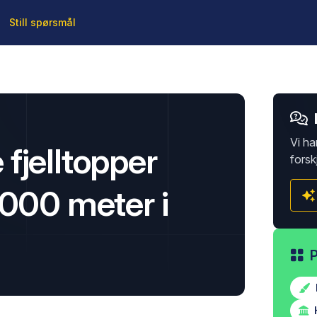
Still spørsmål
Vi ha
fjelltopper
forsk
2000 meter i
H