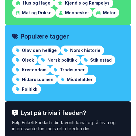
Hus og Hage
Kjendis og Rampelys
Mat og Drikke
Mennesket
Motor
Populære tagger
Olav den hellige
Norsk historie
Olsok
Norsk politikk
Stiklestad
Kristendom
Tradisjoner
Nidarosdomen
Middelalder
Politikk
Lyst på trivia i feeden?
Følg Enkelt Forklart i din favoritt kanal og få trivia og
interessante fun-facts rett i feeden din.