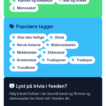
Kjendis og Rampelys
Mat og Drikke
Mennesket
Populære tagger
Olav den hellige
Olsok
Norsk historie
Nidarosdomen
Middelalder
Stiklestad
Kristendom
Tradisjoner
Tradisjon
Trondheim
Lyst på trivia i feeden?
Følg Enkelt Forklart i din favoritt kanal og få trivia og
interessante fun-facts rett i feeden din.