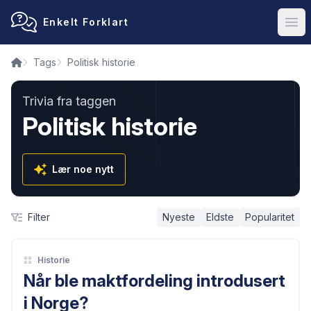
Enkelt Forklart
Ope
Tags
Politisk historie
Trivia fra taggen
Politisk historie
Lær noe nytt
Filter
Nyeste
Eldste
Popularitet
Historie
Når ble maktfordeling introdusert
i Norge?