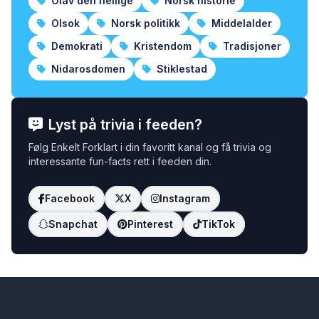
Olav den hellige
Norsk historie
Olsok
Norsk politikk
Middelalder
Demokrati
Kristendom
Tradisjoner
Nidarosdomen
Stiklestad
Lyst på trivia i feeden?
Følg Enkelt Forklart i din favoritt kanal og få trivia og
interessante fun-facts rett i feeden din.
Facebook
X
Instagram
Snapchat
Pinterest
TikTok