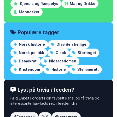
Kjendis og Rampelys
Mat og Drikke
Mennesket
Populære tagger
Norsk historie
Olav den hellige
Norsk politikk
Olsok
Stortinget
Demokrati
Nidarosdomen
Kristendom
Historie
Stemmerett
Lyst på trivia i feeden?
Følg Enkelt Forklart i din favoritt kanal og få trivia og
interessante fun-facts rett i feeden din.
Facebook
X
Instagram