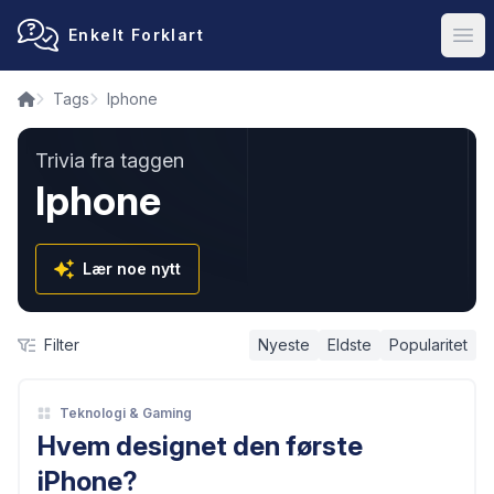
Enkelt Forklart
Ope
Tags
Iphone
Trivia fra taggen
Iphone
Lær noe nytt
Filter
Nyeste
Eldste
Popularitet
Teknologi & Gaming
Hvem designet den første
iPhone?