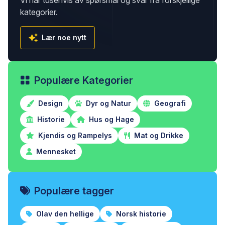
Vi har tusenvis av spørsmål og svar fra forskjellige
kategorier.
Lær noe nytt
Populære Kategorier
Design
Dyr og Natur
Geografi
Historie
Hus og Hage
Kjendis og Rampelys
Mat og Drikke
Mennesket
Populære tagger
Olav den hellige
Norsk historie