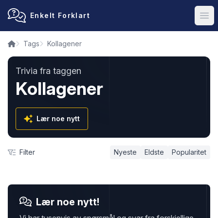
Enkelt Forklart
Ope
Tags
Kollagener
Trivia fra taggen
Kollagener
Lær noe nytt
Filter
Nyeste
Eldste
Popularitet
Lær noe nytt!